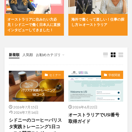
オーストラリアに住みたい方必
海外で働くって楽しい！仕事の探
見！シドニーで働く日本人に直接
し方 in オーストラリア
インタビューしてきました！
新着順
人気順
お勧めカテゴリ
未分類
セミナー
学校関連
2026年7月15日
2026年6月22日
2026年7月16日
オーストラリアでUSI番号
シドニーのコーヒーバリス
取得ガイド
タ実践トレーニング1日コ