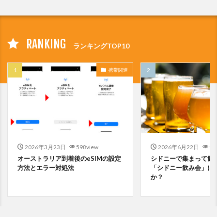
RANKING
ランキングTOP10
携帯関連
2026年3月23日
598view
2026年6月22日
95
オーストラリア到着後のeSIMの設定
シドニーで集まって飲
方法とエラー対処法
「シドニー飲み会」に
か？