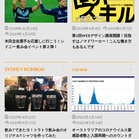
2018年12月14日
2019年4月4日
2019年5月7日
2019年1月29日
第2回WEBデザイン講座開講！目指
本田圭佑選手を応援しに行こう！シ
すはノマドワーカー！こんな働き方
ドニー 飲み会イベント第２弾！
もあるんです
SYDNEY NOMIKAI
corona
2019年4月22日
2022年2月14日
2019年9月17日
2022年2月14日
飲みTできたヨ！トラトラ飲み会のオ
オーストラリアのコロナウイルス新
リジナルTシャツを作ってみた
感染者数と入国再開へのカウントダ