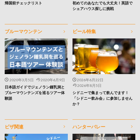
帰国前チェックリスト
初めてのあなたでも大丈夫！英語で
シェアハウス探しに挑戦
ブルーマウンテン
ビール特集
2020年3月5日
2020年6月9日
2026年6月22日
2026年8月5日
日本語ガイドでジェノラン鍾乳洞と
ブルーマウンテンズを巡るツアー体
シドニーで集まって飲んでます！
験談
「シドニー飲み会」に参加しません
か？
ビザ関連
ハンターバレー