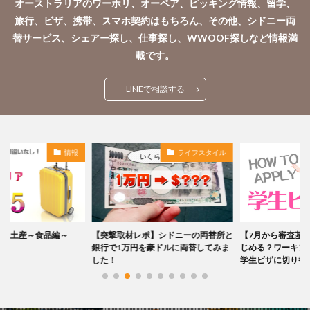
オーストラリアのワーホリ、オーペア、ピッキング情報、留学、
旅行、ビザ、携帯、スマホ契約はもちろん、その他、シドニー両
替サービス、シェアー探し、仕事探し、WWOOF探しなど情報満
載です。
LINEで相談する
情報
ライフスタイル
お土産～食品編～
【突撃取材レポ】シドニーの両替所と
【7月から審査基準
銀行で1万円を豪ドルに両替してみま
じめる？ワーキング
した！
学生ビザに切り替え