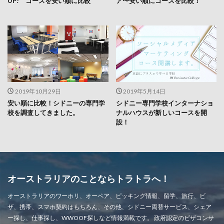
UP! コースを安い順に比較
ア〜安い順にコースを比較！
2019年10月29日
2019年5月14日
安い順に比較！シドニーの専門学
シドニー専門学校インターナショ
校を調査してきました。
ナルハウスが新しいコースを開
設！
オーストラリアのことならトラトラへ！
オーストラリアのワーホリ、オーペア、ピッキング情報、留学、旅行、ビ
ザ、携帯、スマホ契約はもちろん、その他、シドニー両替サービス、シェア
ー探し、仕事探し、WWOOF探しなど情報満載です。 政府認定のビザコンサ