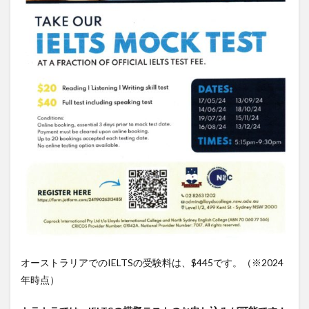
2.1
IELTS
スコ
ア比
較表
3
2020
年か
らは
大学
入試
とし
て採
用に
なっ
た！
4
ビザ
オーストラリアでのIELTSの受験料は、$445です。（※2024
を延
長に
年時点）
おす
すめ