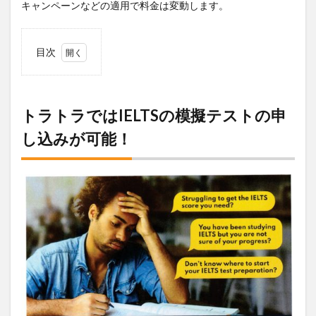
キャンペーンなどの適用で料金は変動します。
目次
1
トラ
トラ
では
トラトラではIELTSの模擬テストの申
IELTS
し込みが可能！
の模
擬テ
スト
の申
し込
みが
可
能！
2
IELTS（ア
イエル
ツ）で何
ができる
の？