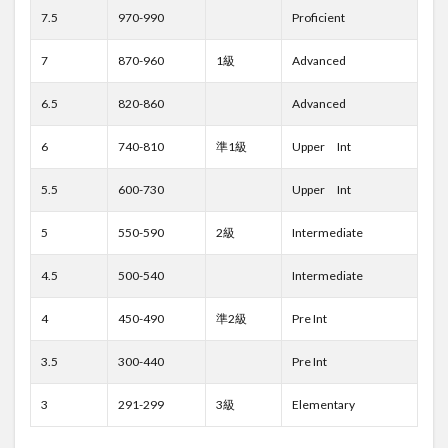
7.5
970-990
Proficient
7
870-960
1級
Advanced
6.5
820-860
Advanced
6
740-810
準1級
Upper Int
5.5
600-730
Upper Int
5
550-590
2級
Intermediate
4.5
500-540
Intermediate
4
450-490
準2級
Pre Int
3.5
300-440
Pre Int
3
291-299
3級
Elementary