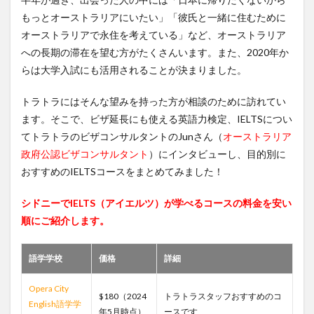
もっとオーストラリアにいたい」「彼氏と一緒に住むために
オーストラリアで永住を考えている」など、オーストラリア
への長期の滞在を望む方がたくさんいます。また、2020年か
らは大学入試にも活用されることが決まりました。
トラトラにはそんな望みを持った方が相談のために訪れてい
ます。そこで、ビザ延長にも使える英語力検定、IELTSについ
てトラトラのビザコンサルタントのJunさん（
オーストラリア
政府公認ビザコンサルタント
）にインタビューし、目的別に
おすすめのIELTSコースをまとめてみました！
シドニーでIELTS（アイエルツ）が学べるコースの料金を安い
順にご紹介します。
語学学校
価格
詳細
Opera City
$180（2024
トラトラスタッフおすすめのコ
English語学学
年5月時点）
ースです