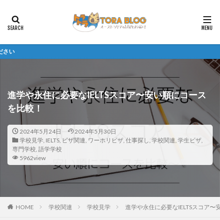
2026年度留学 
進学や永住に必要なIELTSスコア〜安い順にコース
を比較！
2024年5月24日
2024年5月30日
学校見学
,
IELTS
,
ビザ関連
,
ワーホリビザ
,
仕事探し
,
学校関連
,
学生ビザ
,
専門学校
,
語学学校
5962view
HOME
学校関連
学校見学
進学や永住に必要なIELTSスコア