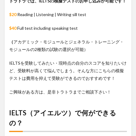
トラトラでは、IELTSの模擬テストのお申し込みが可能です！
の学
校！
$20
Reading | Listening | Writing sill test
5
トラ
$40
Full test including speaking test
トラ
の留
学担
（
アカデミック・モジュールとジェネラル・トレーニング・
当に
モジュールの2種類の試験の選択が可能）
相談
IELTSを受験してみたい・現時点の自分のスコアを知りたいけ
ど、受験料が高くて悩んでしまう。そんな方にこちらの模擬
テストは費用を抑えて受験ができるのでおすすめです！
ご興味がある方は、是非トラトラまでご相談下さい！
IELTS（アイエルツ）で何ができる
の？