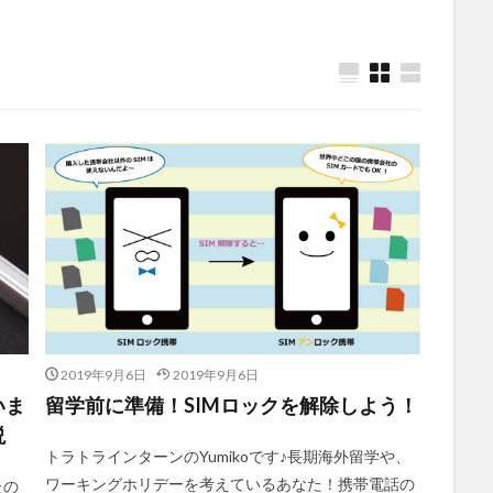
2019年9月6日
2019年9月6日
いま
留学前に準備！SIMロックを解除しよう！
説
トラトラインターンのYumikoです♪長期海外留学や、
ワーキングホリデーを考えているあなた！携帯電話の
たの