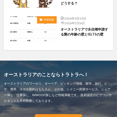
どうする？
2026年4月24日
学校関連
2026年5月6日
オーストラリアで永住権申請す
る際の年齢の壁とIELTSの壁
オーストラリアのことならトラトラへ！
オーストラリアのワーホリ、オーペア、ピッキング情報、留学、旅行、ビ
ザ、携帯、スマホ契約はもちろん、その他、シドニー両替サービス、シェア
ー探し、仕事探し、WWOOF探しなど情報満載です。 政府認定のビザコンサ
ルタントも常時勤務しております。