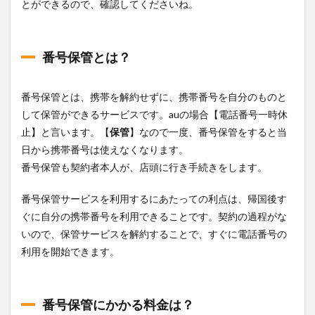
とができるので、確認してくださいね。
前
に！
2
番号保管とは？
格安
SIM
をト
番号保管とは、携帯を解約せずに、携帯番号を自分のものと
ラト
ラで
して保管ができるサービスです。auの場合【電話番号一時休
契約
止】と言います。【
保管
】なので一度、番号保管をすると当
する
には
日から携帯番号は使えなくなります。
SIM
番号保管も契約者本人が、店頭に行き手続きをします。
ロッ
ク解
除が
番号保管サービスを利用するにあたっての利点は、帰国後す
必
ぐに自分の携帯番号を利用できることです。契約の過程がな
要！
いので、保管サービスを解約することで、すぐに電話番号の
2.1
利用を開始できます。
オー
スト
ラリ
アワ
番号保管にかかる料金は？
ーホ