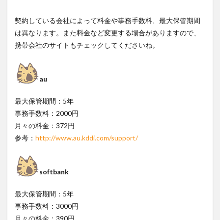
リ・
留学
契約している会社によって料金や事務手数料、最大保管期間
前
は異なります。また料金など変更する場合がありますので、
2.2
携帯会社のサイトもチェックしてくださいね。
海外
留学
して
いた
au
友達
の携
最大保管期間：5年
帯を
譲り
事務手数料：2000円
受け
月々の料金：372円
た
参考：
http://www.au.kddi.com/support/
3
SIM
解除
softbank
でき
なか
っ
最大保管期間：5年
た…
事務手数料：3000円
でも
トラ
月々の料金：390円