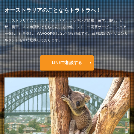
オーストラリアのことならトラトラへ！
オーストラリアのワーホリ、オーペア、ピッキング情報、留学、旅行、ビ
ザ、携帯、スマホ契約はもちろん、その他、シドニー両替サービス、シェア
ー探し、仕事探し、WWOOF探しなど情報満載です。 政府認定のビザコンサ
ルタントも常時勤務しております。
LINEで相談する