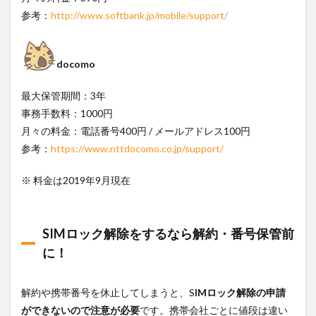
トラ
参考：
http://www.softbank.jp/mobile/support/
なら
大丈
夫！
docomo
4
格安
SIM
最大保管期間：3年
日本
事務手数料：1000円
発送
月々の料金：電話番号400円 / メールアドレス100円
サー
ビス
参考：
https://www.nttdocomo.co.jp/support/
で留
学前
※ 料金は2019年9月現在
に
SIM
を受
け取
SIMロック解除をするなら解約・番号保管前
ろう
に！
解約や携帯番号を休止してしまうと、S
IMロック解除の申請
ができないので注意が必要
です。携帯会社ごとに値段は違い