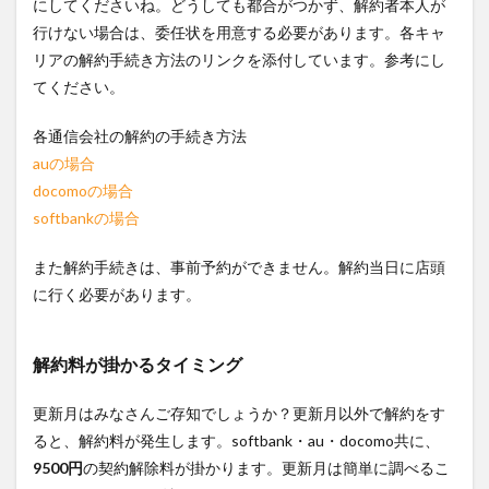
にしてくださいね。どうしても都合がつかず、解約者本人が
行けない場合は、委任状を用意する必要があります。各キャ
1.2
番号
リアの解約手続き方法のリンクを添付しています。参考にし
保管
てください。
と
は？
各通信会社の解約の手続き方法
1.3
auの場合
番号
docomoの場合
保管
にか
softbankの場合
かる
料金
また解約手続きは、事前予約ができません。解約当日に店頭
は？
に行く必要があります。
1.4
SIMロ
ック
解約料が掛かるタイミング
解除
をす
るな
更新月はみなさんご存知でしょうか？更新月以外で解約をす
ら解
ると、解約料が発生します。softbank・au・docomo共に、
約・
番号
9500円
の契約解除料が掛かります。更新月は簡単に調べるこ
保管