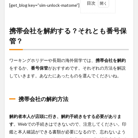
目次
[get_blog key=”sim-unlock-matome”]
1
携帯
会社
を解
携帯会社を解約する？それとも番号保
約す
管？
る？
それ
とも
番号
ワーキングホリデーや長期の海外留学では、
携帯会社を解約
保
管？
をするか、
番号保管
がおすすめです。それぞれの方法を解説
していきます。あなたにあったものを選んでくださいね。
1.1
携帯
会社
の解
携帯会社の解約方法
約方
法
1.1.1
解約者本人が店頭に行き、解約手続きをする必要がありま
解約料
す
。Webでの手続きはできないので、注意してください。印
が掛か
鑑と本人確認ができる書類が必要になるので、忘れないよう
るタイ
ミング