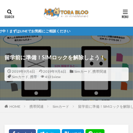
NEでお気軽にご相談ください
留学前に準備！SIMロックを解除しよう！
2019年9月6日
2019年9月6日
Simカード
,
携帯関連
Simカード
,
携帯
4131view
HOME
携帯関連
Simカード
留学前に準備！SIMロックを解除