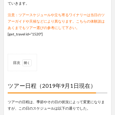
ていきます。
注意：ツアースケジュールや立ち寄るワイナリーは当日のツ
アーガイドや天候などにより異なります。こちらの体験談は
あくまでもツアー選びの参考にして下さい。
[get_travel id=”1520″]
目次
1
ツ
アー日
程
（2019
ツアー日程（
2019年9月1日現在）
年9月1
日現
在）
ツアーの日程は、季節やその日の状況によって変更になりま
2
すが、この日のスケジュールは以下の通りでした。
いよ