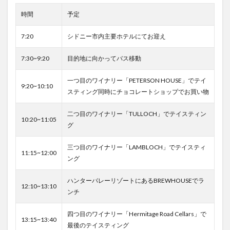
いよ
ワイ
時間
予定
ンテ
イス
7:20
シドニー市内主要ホテルにてお迎え
ティ
ング
7:30~9:20
目的地に向かってバス移動
2.1
PETERSON
一つ目のワイナリー「PETERSON HOUSE」でテイ
HOUSE
9:20~10:10
スティング
同時にチョコレートショップでお買い物
2.1.1
チョコ
二つ目のワイナリー「TULLOCH」でテイスティン
レート
10:20~11:05
グ
ショッ
プもあ
ります
三つ目のワイナリー「LAMBLOCH」でテイスティ
11:15~12:00
ング
2.2
TULLOCH
ハンターバレーリゾートにあるBREWHOUSEでラ
12:10~13:10
2.3
ンチ
LAMBLOCH
四つ目のワイナリー「Hermitage Road Cellars」で
2.4
13:15~13:40
最後のテイスティング
どん