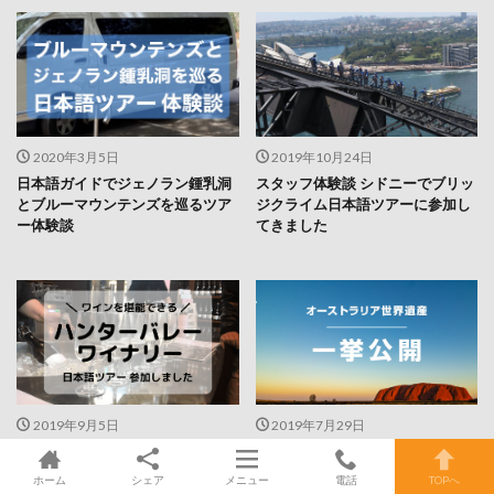
2020年3月5日
2019年10月24日
日本語ガイドでジェノラン鍾乳洞
スタッフ体験談 シドニーでブリッ
とブルーマウンテンズを巡るツア
ジクライム日本語ツアーに参加し
ー体験談
てきました
2019年9月5日
2019年7月29日
ハンターバレーワイナリー日本語
【オーストラリア世界遺産】一挙
ツアーへ参加してみました！
公開！
ホーム
シェア
メニュー
電話
TOPへ