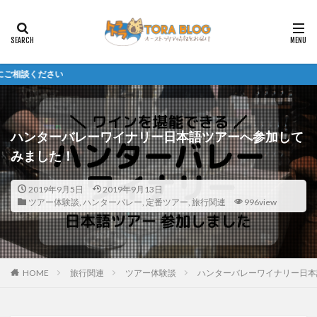
2026
ハンターバレーワイナリー日本語ツアーへ参加して
みました！
2019年9月5日
2019年9月13日
ツアー体験談
,
ハンターバレー
,
定番ツアー
,
旅行関連
996view
HOME
旅行関連
ツアー体験談
ハンターバレーワイナリー日本