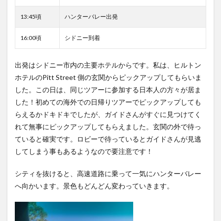
なラ
ンチ
13:45頃
ハンターバレー出発
が楽
しめ
16:00頃
シドニー到着
る？
2.4.1
出発はシドニー市内の主要ホテルからです。私は、ヒルトン
BREW
HOUSE
ホテルのPitt Street 側の玄関からピックアップしてもらいま
した。この日は、同じツアーに参加する日本人の方々が居ま
2.5
Hermitage
した！初めての海外での日帰りツアーでピックアップしても
Road
らえるかドキドキでしたが、ガイドさんがすぐに見つけてく
Cellars
れて無事にピックアップしてもらえました。玄関の外で待っ
3
ていると確実です。ロビーで待っているとガイドさんが見逃
シド
してしまう事もあるようなので要注意です！
ニー
には
何時
シティを抜けると、高速道路に乗って一気にハンターバレー
ごろ
へ向かいます。景色もどんどん変わっていきます。
帰
る？