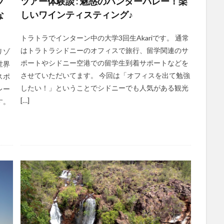
ツ
ツアー体験談 : 魅惑のハンターバレー！楽
な
しいワインティスティング♪
トラトラでインターン中の大学3回生Akariです。 通常
はトラトラシドニーのオフィスで旅行、留学関連のサ
リゾ
ポートやシドニー空港での留学生到着サポートなどを
世界
させていただいてます。 今回は「オフィスを出て勉強
スポ
したい！」ということでシドニーでも人気がある観光
レー
[…]
す。