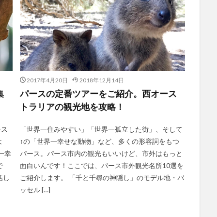
2017年4月20日
2018年12月14日
集
パースの定番ツアーをご紹介。西オース
トラリアの観光地を攻略！
ース
「世界一住みやすい」「世界一孤立した街」、そして
よ
↑の「世界一幸せな動物」など、多くの形容詞をもつ
一幸
パース。パース市内の観光もいいけど、市外はもっと
で
面白いんです！ここでは、パース市外観光名所10選を
話し
ご紹介します。 「千と千尋の神隠し」のモデル地・バ
ッセル […]