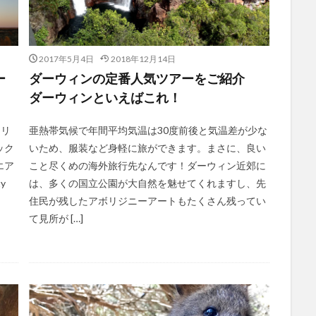
2017年5月4日
2018年12月14日
ー
ダーウィンの定番人気ツアーをご紹介
ダーウィンといえばこれ！
トリ
亜熱帯気候で年間平均気温は30度前後と気温差が少な
ック
いため、服装など身軽に旅ができます。まさに、良い
エア
こと尽くめの海外旅行先なんです！ダーウィン近郊に
y
は、多くの国立公園が大自然を魅せてくれますし、先
住民が残したアボリジニーアートもたくさん残ってい
て見所が […]