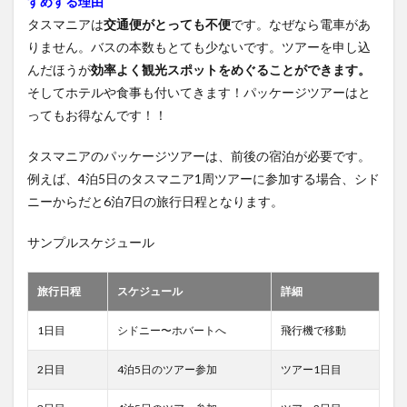
すめする理由
ル滝
Russell
タスマニアは
交通便がとっても不便
です。なぜなら電車があ
Falls
りません。バスの本数もとても少ないです。ツアーを申し込
12
んだほうが
効率よく観光スポットをめぐることができます。
ホバ
そしてホテルや食事も付いてきます！パッケージツアーはと
ート
ってもお得なんです！！
の街
12.1
タスマニアのパッケージツアーは、前後の宿泊が必要です。
サラマ
例えば、4泊5日のタスマニア1周ツアーに参加する場合、シド
ンカマ
ーケッ
ニーからだと6泊7日の旅行日程となります。
ト
12.2
サンプルスケジュール
MONA
現代美
旅行日程
スケジュール
詳細
術と古
美術博
物館
1日目
シドニー〜ホバートへ
飛行機で移動
12.3
2日目
4泊5日のツアー参加
ツアー1日目
タスマ
ニア植
物園