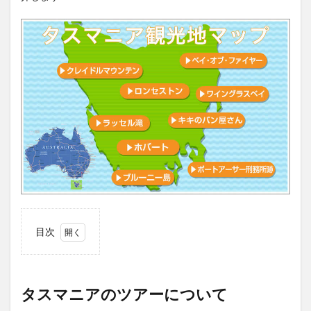
目次
1
タス
マニ
アの
タスマニアのツアーについて
ツア