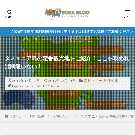
学 無料相談受け付け中！まずはLINEでお気軽にご相談ください
タスマニア島の定番観光地をご紹介！ここを攻めれ
ば間違いない！
2019年12月14日
2019年12月14日
定番ツアー
,
旅行関連
tag_tasmania
18760view
HOME
旅行関連
定番ツアー
タスマニア島の定番観光地をご紹