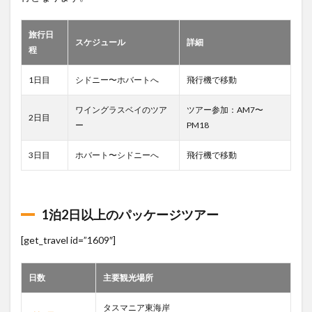
気温
と旅
行シ
旅行日
スケジュール
詳細
ーズ
程
ン
1日目
シドニー〜ホバートへ
飛行機で移動
5.1
ホバ
ート
ワイングラスベイのツア
ツアー参加：AM7〜
2日目
の雨
ー
PM18
量
6
3日目
ホバート〜シドニーへ
飛行機で移動
キキ
のパ
ン屋
さん
1泊2日以上のパッケージツアー
7
[get_travel id=”1609″]
世界
遺産
クレ
日数
主要観光場所
イド
ルマ
ウン
タスマニア東海岸