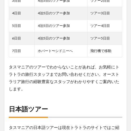
3日目
4泊5日のツアー参加
ツアー2日目
12.4
4日目
4泊5日のツアー参加
ツアー3日目
クナニ
ーとウ
ェリン
5日目
4泊5日のツアー参加
ツアー4日目
トン山
6日目
4泊5日のツアー参加
ツアー5日目
12.5
ホバー
トのち
7日目
ホバート〜シドニーへ
飛行機で移動
ょっと
人気な
カフェ
タスマニアのツアーでわからないことがあれば、お気軽にト
ラトラの旅行スタッフまでお問い合わせください。オースト
13
ラリア旅行の経験豊富なスタッフがわかりやすくご案内いた
ロー
ンセ
します。
スト
ンの
街
日本語ツアー
13.1
ハーベ
ストマ
タスマニアの日本語ツアーは現在トラトラのサイトではご紹
ーケッ