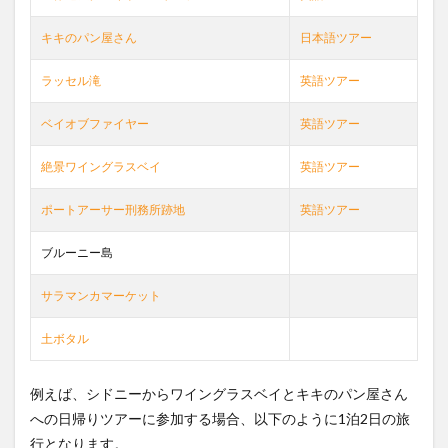
タス
マニ
キキのパン屋さん
日本語ツアー
アツ
アー
ラッセル滝
英語ツアー
の注
意
点
ベイオブファイヤー
英語ツアー
その
1
絶景ワイングラスベイ
英語ツアー
4
ポートアーサー刑務所跡地
英語ツアー
タス
マニ
アツ
ブルーニー島
アー
の注
サラマンカマーケット
意
点
その
土ボタル
2
5
例えば、シドニーからワイングラスベイとキキのパン屋さん
タス
への日帰りツアーに参加する場合、以下のように1泊2日の旅
マニ
行となります。
アの