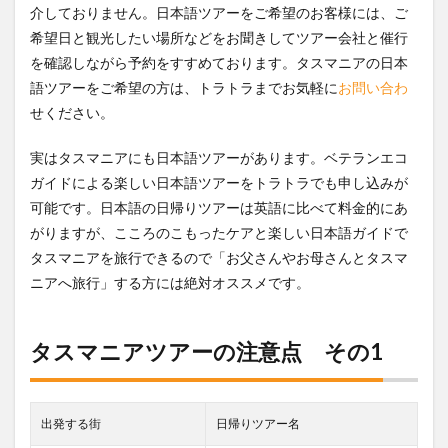
ト
介しておりません。日本語ツアーをご希望のお客様には、ご
希望日と観光したい場所などをお聞きしてツアー会社と催行
13.2
エスク
を確認しながら予約をすすめております。タスマニアの日本
マーケ
語ツアーをご希望の方は、トラトラまでお気軽に
お問い合わ
ット
せください。
13.3
ペニー
実はタスマニアにも日本語ツアーがあります。ベテランエコ
ロイヤ
ガイドによる楽しい日本語ツアーをトラトラでも申し込みが
ル アド
ベンチ
可能です。日本語の日帰りツアーは英語に比べて料金的にあ
ャーパ
がりますが、こころのこもったケアと楽しい日本語ガイドで
ーク
タスマニアを旅行できるので「お父さんやお母さんとタスマ
13.4
ニアへ旅行」する方には絶対オススメです。
ジェイ
ムスボ
ーグビ
ール酒
タスマニアツアーの注意点 その1
造工場
13.5
クイー
出発する街
日帰りツアー名
ンビク