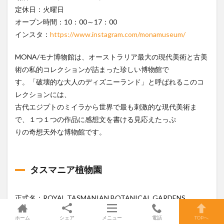
定休日：火曜日
オープン時間：10：00～17：00
インスタ：
https://www.instagram.com/monamuseum/
MONA/モナ博物館は、オーストラリア最大の現代美術と古美
術の私的コレクションが詰まった珍しい博物館で
す。「破壊的な大人のディズニーランド」と呼ばれるこのコ
レクションには、
古代エジプトのミイラから世界で最も刺激的な現代美術ま
で、１つ１つの作品に感想文を書ける見応えたっぷ
りの奇想天外な博物館です。
タスマニア植物園
正式名：ROYAL TASMANIAN BOTANICAL GARDENS
住所：Lower Domain Rd, Hobart TAS 7000
ホーム
シェア
メニュー
電話
TOPへ
入場料：無料