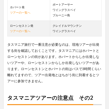
トリア
ポートアーサー
博物館
ホバート発
＆美術
ワイングラスベイ
ツアーの一覧へ
館
ブルーニー島
13.6
ローンセストン発
クレイドルマウンテン
タマー
渓谷ワ
ツアーの一覧へ
ワイングラスベイ
イナリ
ー
タスマニア旅行で一番注意が必要なのは、現地ツアーが出発
14
する街を確認しておくことです。タスマニアにはホバートと
タス
ローンセストンの街があります。ホバートからしか出発しな
マニ
アの
いツアーや、ローンセストンからしか出発しないツアーがあ
動画
ります。ローンセストンとホバートの街はバスで3時間くらい
離れてますので、ツアー出発地とはちがう街に到着するとツ
アーに参加できません。
タスマニアツアーの注意点 その2