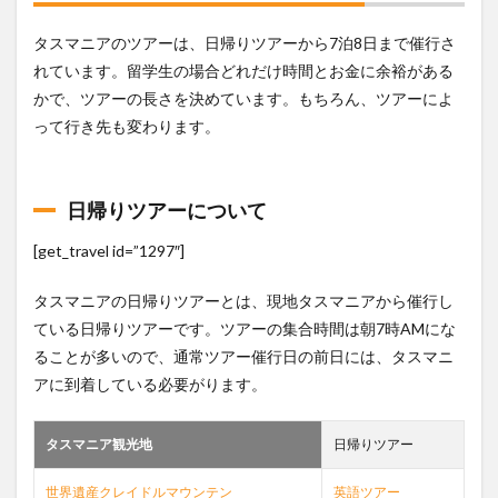
ーに
つい
タスマニアのツアーは、日帰りツアーから7泊8日まで催行さ
て
れています。留学生の場合どれだけ時間とお金に余裕がある
1.1
かで、ツアーの長さを決めています。もちろん、ツアーによ
日帰
りツ
って行き先も変わります。
アー
につ
いて
日帰りツアーについて
1.2
1泊2
[get_travel id=”1297″]
日以
上の
パッ
タスマニアの日帰りツアーとは、現地タスマニアから催行し
ケー
ている日帰りツアーです。ツアーの集合時間は朝7時AMにな
ジツ
ることが多いので、通常ツアー催行日の前日には、タスマニ
アー
アに到着している必要がります。
2
日本
語ツ
タスマニア観光地
日帰りツアー
アー
3
世界遺産クレイドルマウンテン
英語ツアー