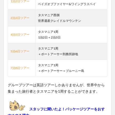
1泊2日ツアー
テン
ベイズオブファイヤー&ワイングラスベイ
8
タスマニア西側
ワイ
2泊3日ツアー
ング
世界遺産クレイドルマウンテン
ラス
ベイ
タスマニア1周
4泊5日ツアー
9
1泊2日＋2泊3日
世界
遺産
タスマニア1周
5泊6日ツアー
ポー
＋ポートアーサー刑務所跡地
トア
ーサ
タスマニア1周
ー
7泊8日ツアー
＋ポートアーサー＋ブルーニー島
10
ベイ
オブ
グループツアーは英語ツアーしかありませんが、世界中から
ファ
集まった旅行者とタスマニアを1周することができます。
イヤ
ー
11
スタッフに聞いたよ！パッケージツアーをおす
ラッセ