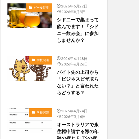
2026年6月22日
ビール特集
2026年8月5日
シドニーで集まって
飲んでます！「シド
ニー飲み会」に参加
しませんか？
2026年6月18日
学校関連
2026年6月26日
バイト先の上司から
「ビジネスビザ取ら
ない？」と言われた
らどうする？
2026年4月24日
学校関連
2026年5月6日
オーストラリアで永
住権申請する際の年
齢の壁とIELTSの壁