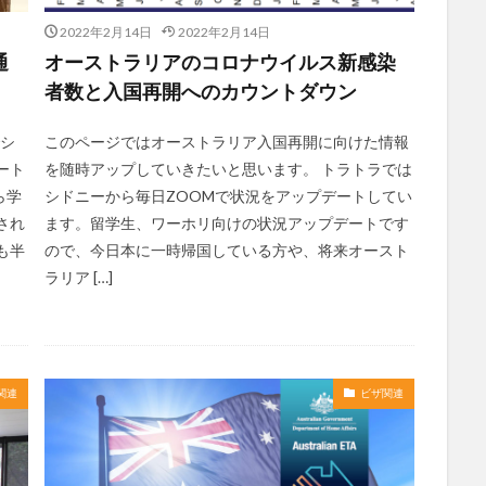
2022年2月14日
2022年2月14日
通
オーストラリアのコロナウイルス新感染
者数と入国再開へのカウントダウン
でシ
このページではオーストラリア入国再開に向けた情報
ート
を随時アップしていきたいと思います。 トラトラでは
ら学
シドニーから毎日ZOOMで状況をアップデートしてい
され
ます。留学生、ワーホリ向けの状況アップデートです
も半
ので、今日本に一時帰国している方や、将来オースト
ラリア […]
関連
ビザ関連