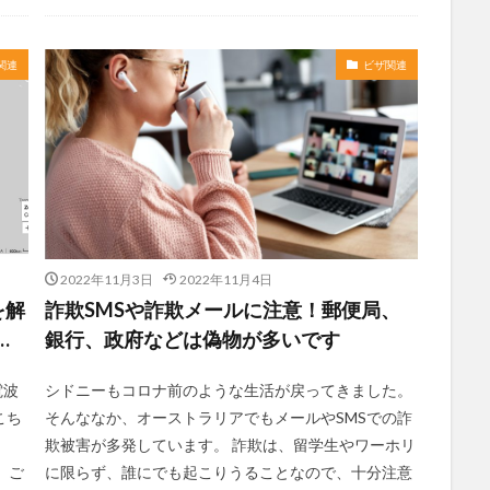
関連
ビザ関連
2022年11月3日
2022年11月4日
を解
詐欺SMSや詐欺メールに注意！郵便局、
…
銀行、政府などは偽物が多いです
電波
シドニーもコロナ前のような生活が戻ってきました。
こち
そんななか、オーストラリアでもメールやSMSでの詐
欺被害が多発しています。 詐欺は、留学生やワーホリ
、ご
に限らず、誰にでも起こりうることなので、十分注意