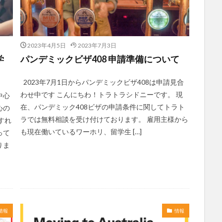
2023年4月5日
2023年7月3日
学
パンデミックビザ408 申請準備について
2023年7月1日からパンデミックビザ408は申請見合
わせ中です こんにちわ！トラトラシドニーです。 現
中心
在、パンデミック408ビザの申請条件に関してトラト
心の
ラでは無料相談を受け付けております。 雇用主様から
すれ
も現在働いているワーホリ、留学生 […]
って
りま
情報
情報