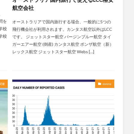
航空会社
た
問を
オーストラリアで国内旅行する場合、一般的に5つの
学校
飛行機会社が利用されます。カンタス航空以外はLCC
学校
です。 ジェットスター航空 バージンブルー航空 タイ
ガーエアー航空 (倒産) カンタス航空 ボンザ航空（新）
レックス航空 ジェットスター航空 Webs […]
関連
corona