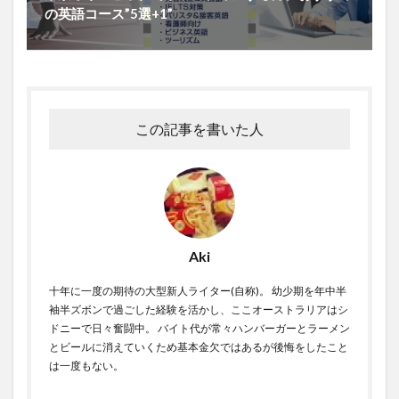
の英語コース”5選+1”
この記事を書いた人
Aki
十年に一度の期待の大型新人ライター(自称)。 幼少期を年中半
袖半ズボンで過ごした経験を活かし、ここオーストラリアはシ
ドニーで日々奮闘中。 バイト代が常々ハンバーガーとラーメン
とビールに消えていくため基本金欠ではあるが後悔をしたこと
は一度もない。