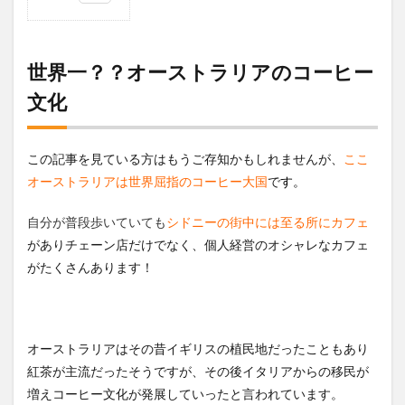
1
世界
一？？
オース
世界一？？オーストラリアのコーヒー
トラリ
文化
アのコ
ーヒー
文化
2
この記事を見ている方はもうご存知かもしれませんが、
ここ
知っ
オーストラリアは世界屈指のコーヒー大国
で
す。
て
る？
自分が普段歩いていても
シドニーの街中には至る所にカフェ
多く
の人
がありチェーン店だけでなく、個人経営のオシャレなカフェ
がオ
がたくさんあります！
ース
トラ
リア
でバ
リス
オーストラリアはその昔イギリスの植民地だったこともあり
タに
紅茶が主流だったそうですが、その後イタリアからの移民が
なる
理
増えコーヒー文化が発展していったと言われています。
由！