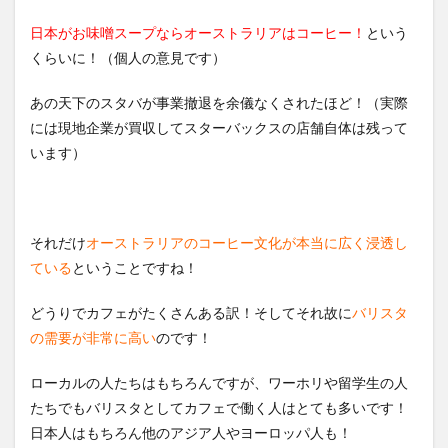
2.1
日本がお味噌スープならオーストラリアはコーヒー！
という
ロー
くらいに！（個人の意見です）
カル
の仕
あの天下のスタバが事業撤退を余儀なくされたほど！（実際
事に
就け
には現地企業が買収してスターバックスの店舗自体は残って
ちゃ
います）
う？
2.2
ロー
カル
それだけ
オーストラリアのコーヒー文化が本当に広く浸透し
環境
で英
ている
ということですね！
語力
がグ
どうりでカフェがたくさんある訳！そしてそれ故に
バリスタ
ング
の需要が非常に高い
ン
のです！
UP！
ローカルの人たちはもちろんですが、ワーホリや留学生の人
2.3
たちでもバリスタとしてカフェで働く人はとても多いです！
アジ
ア人
日本人はもちろん他のアジア人やヨーロッパ人も！
にも