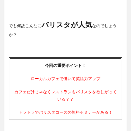
需要
が◎
3
バリスタが人気
予約
でも何故こんなに
なのでしょう
不
か？
要！
無料
バリ
スタ
セミ
ナー
今回の重要ポイント！
開
催！
ローカルカフェで働いて英語力アップ
カフェだけじゃなくレストランもバリスタを欲しがって
いる？？
トラトラでバリスタコースの無料セミナーがある！