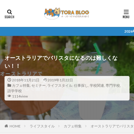
2026年度留学 無料相
オーストラリアでバリスタになるのは難しくな
い！！
2018年11月21日
2019年1月22日
カフェ特集
,
セミナー
,
ライフスタイル
,
仕事探し
,
学校関連
,
専門学校
,
語学学校
1114view
HOME
ライフスタイル
カフェ特集
オーストラリアでバリスタ