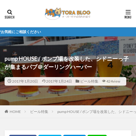
20
pump HOUSE / ポンプ場を改装した、シドニーっ子
が集まるパブ＠ダーリングハーバー
2017年1月20日
2017年1月24日
ビール特集
424view
HOME
ビール特集
pump HOUSE / ポンプ場を改装した、シド