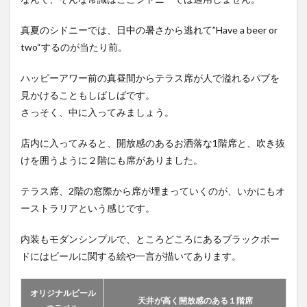
真夏のシドニーでは、日中の暑さから逃れて”Have a beer or
two“するのが当たり前。
ハッピーアワー前の真昼間からテラス席が人で溢れるパブを
見かけることもしばしばです。
さっそく、中に入ってみましょう。
店内に入ってみると、開放感のあるお洒落な1階席と、吹き抜
けを囲うように２階にも席がありました。
テラス席、2階の窓際から席が埋まっていくのが、いかにもオ
ーストラリアという感じです。
内装もモダンシンプルで、ところどころにあるブラックボー
ドにはビールに関する絵や一言が描いてあります。
オリジナルビール
天井が高く開放感のある１階席