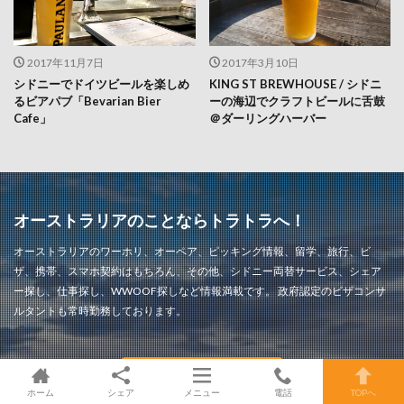
2017年11月7日
2017年3月10日
シドニーでドイツビールを楽しめ
KING ST BREWHOUSE / シドニ
るビアパブ「Bevarian Bier
ーの海辺でクラフトビールに舌鼓
Cafe」
＠ダーリングハーバー
オーストラリアのことならトラトラへ！
オーストラリアのワーホリ、オーペア、ピッキング情報、留学、旅行、ビ
ザ、携帯、スマホ契約はもちろん、その他、シドニー両替サービス、シェア
ー探し、仕事探し、WWOOF探しなど情報満載です。 政府認定のビザコンサ
ルタントも常時勤務しております。
LINEで相談する
ホーム
シェア
メニュー
電話
TOPへ