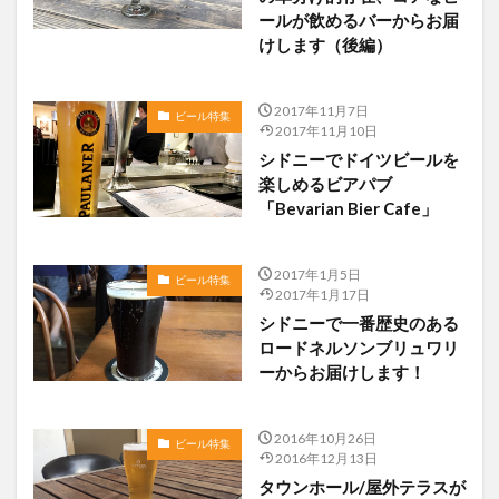
ールが飲めるバーからお届
けします（後編）
2017年11月7日
ビール特集
2017年11月10日
シドニーでドイツビールを
楽しめるビアパブ
「Bevarian Bier Cafe」
2017年1月5日
ビール特集
2017年1月17日
シドニーで一番歴史のある
ロードネルソンブリュワリ
ーからお届けします！
2016年10月26日
ビール特集
2016年12月13日
タウンホール/屋外テラスが