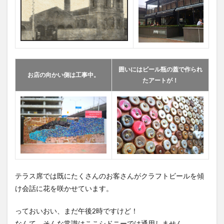
6
まと
め
7
店
舗情
報：
囲いにはビール瓶の蓋で作られ
pump
お店の向かい側は工事中。
たアートが！
HOUSE
8
SYDNEY
NOMIKAI
に参加し
ません
か？
テラス席では既にたくさんのお客さんがクラフトビールを傾
け会話に花を咲かせています。
っておいおい、まだ午後2時ですけど！
なんて、そんな常識はここシドニーでは通用しません。