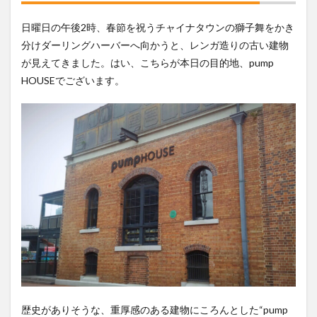
した！
2
日曜日の午後2時、春節を祝うチャイナタウンの獅子舞をかき
NATURAL
分けダーリングハーバーへ向かうと、レンガ造りの古い建物
LAGER /
が見えてきました。はい、こちらが本日の目的地、pump
YOUNG
HENRYS
HOUSEでございます。
3
INDIAN
SUMMER
ALE
/4PINES
BEER
4
TASTING
PUDDLE
で４種類
を試し飲
み
4.1
THUNDERBOLT
STRONG ALE /
歴史がありそうな、重厚感のある建物にころんとした“pump
pump HOUSE