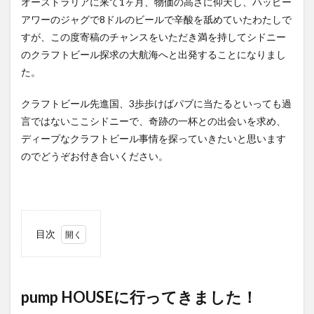
オーストラリアに来て1ヶ月、物価の高さに仰天し、ハッピー
アワーのジャグで8ドルのビールで辛酸を舐めていたわたしで
すが、この度寄稿のチャンスをいただき満を持してシドニー
のクラフトビール探求の大航海へと出発することになりまし
た。
クラフトビール先進国、3歩歩けばパブに当たるといっても過
言ではないここシドニーで、奇跡の一杯との出会いを求め、
ディープなクラフトビール事情を探っていきたいと思います
のでどうぞお付き合いください。
目次
1
pump
HOUSE
に行っ
pump HOUSEに行ってきました！
てきま