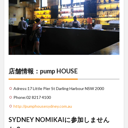
店舗情報：pump HOUSE
Adress:17 Little Pier St Darling Harbour NSW 2000
Phone:02 8217 4100
http://pumphousesydney.com.au
SYDNEY NOMIKAIに参加しません