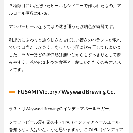
３種類目にいただいたビールもシドニーで作られたもの。ア
ルコール度数は4.7%。
アンバービールならではの透き通った琥珀色が綺麗です。
刹那的にふわりと漂う甘さと香ばしい苦さのバランスが取れ
ていて口当たりが良く、あっという間に飲み干してしまいま
した。ラガーほどの爽快感は無いながらもすっきりとして飲
みやすく、乾杯の１杯やお食事と一緒にいただくのもオスス
メです。
FUSAMI Victory / Wayward Brewing Co.
ラストはWayward Brewingのインディアペールラガー。
クラフトビール愛好家の中でIPA（インディアペールエール）
を知らない人はいないかと思いますが、このIPL（インディア