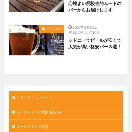
心地よい廃校舎的ムードの
バーからお届けします
2017年2月21日
ビール特集
2017年11月10日
シドニーでビールが安くて
人気が高い格安バー３選！
トラトラトップページ
オーストラリア携帯/格安SIM
オーストラリア旅行