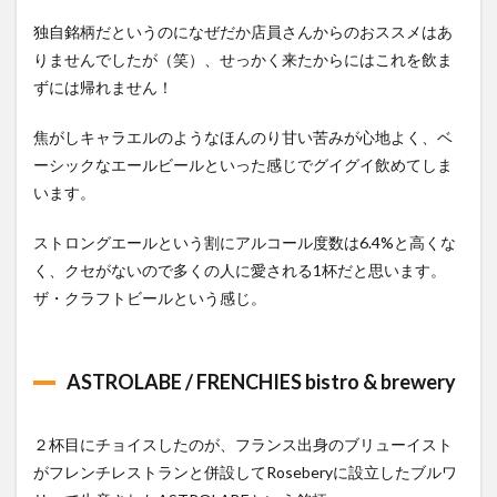
独自銘柄だというのになぜだか店員さんからのおススメはあ
りませんでしたが（笑）、せっかく来たからにはこれを飲ま
ずには帰れません！
焦がしキャラエルのようなほんのり甘い苦みが心地よく、ベ
ーシックなエールビールといった感じでグイグイ飲めてしま
います。
ストロングエールという割にアルコール度数は6.4%と高くな
く、クセがないので多くの人に愛される1杯だと思います。
ザ・クラフトビールという感じ。
ASTROLABE / FRENCHIES bistro & brewery
２杯目にチョイスしたのが、フランス出身のブリューイスト
がフレンチレストランと併設してRoseberyに設立したブルワ