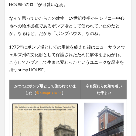
HOUSE”のロゴが可愛いなあ。
4.2
ASTROLABE
なんて思っていたらこの建物、19世紀後半からシドニー中心
/
地への給水拠点であるポンプ場として使われていたのだと
FRENCHIES
bistro &
か。なるほど、だから「ポンプハウス」なのね。
brewery
4.3
FLYING FOX
1975年にポンプ場としての用途を終えた後はニューサウスウ
ALE /
ェルズ州の文化財として保護されたために解体をまぬがれ、
BATCHES BREWERING
こうしてパブとして生まれ変わったというユニークな歴史を
Co.
持つpump HOUSE。
4.4
FUSAMI
Victory /
かつてはポンプ場として使われていま
今も変わらぬ落ち着い
Wayward
した（
©pumpHOUSE
）
た佇まい
Brewing
Co.
5
今日
のお
つま
み