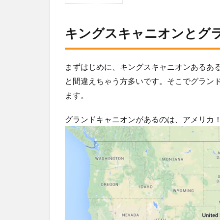
1
キ
ン
キングスキャニオンとグ
グ
ス
キ
ャ
まずはじめに、キングスキャニオンあるあ
ニ
と間違えちゃう方多いです。そこでグラン
オ
ます。
ン
と
グ
グランドキャニオンがあるのは、アメリカ
ラ
ン
ド
キ
ャ
ニ
オ
ン
の
違