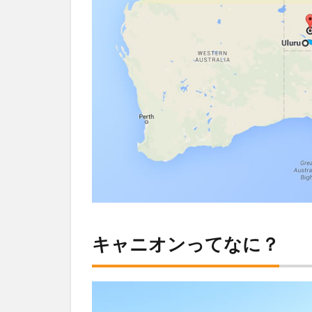
オ
ン
4
キ
ン
グ
ス
キ
ャ
ニ
オ
ン
の
ツ
ア
ー
キャニオンってなに？
5
ト
レ
ッ