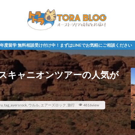
け付け中！まずはLINEでお気軽にご相談ください
スキャニオンツアーの人気が
ru
,
tag_ayersrock
,
ウルル
,
エアーズロック
,
旅行
4816view