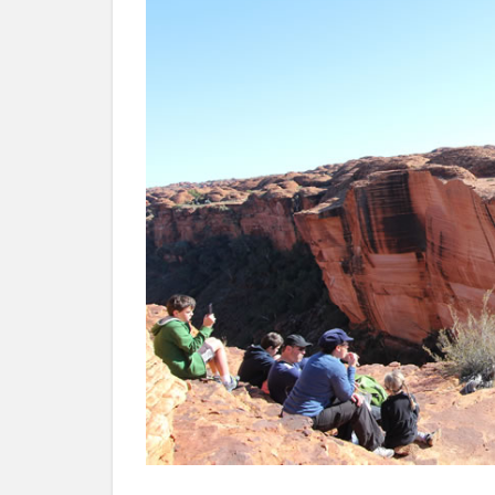
キ
ン
グ
ツ
ア
ー
6
デ
メ
リ
ッ
ト
6.1
現地
でツ
アー
だけ
は申
し込
めな