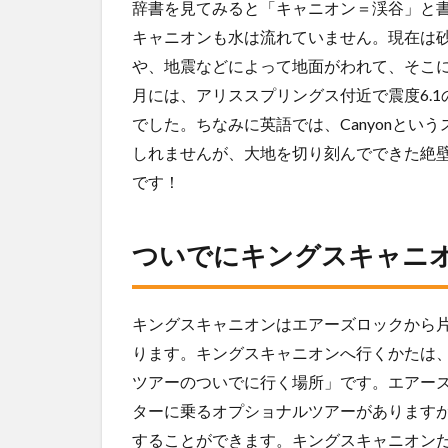
辞書を見てみると「キャニオン＝渓谷」と
い
キャニオンも水は流れていません。現在は
6.2
や、地震などによって地面がわれて、そこに
飛行
機の
月には、アリススプリングス付近で震度6.
変更
でした。ちなみに英語では、Canyonとい
も必
要
しれませんが、大地を切り刻んでできた絶
です！
7
メ
リ
ついでにキングスキャニ
ッ
ト
7.1
キングスキャニオンはエアーズロックから片
英語
ツア
ります。キングスキャニオンへ行くかたは
ーし
ツアーのついでに行く場所」です。エアー
かな
ターに乗るオプショナルツアーがあります
い
することができます。キングスキャニオン
7.2