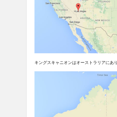
い
2
キャ
ニオ
ンっ
てな
に？
3
つ
キングスキャニオンはオーストラリアにあ
い
で
に
キ
ン
グ
ス
キ
ャ
ニ