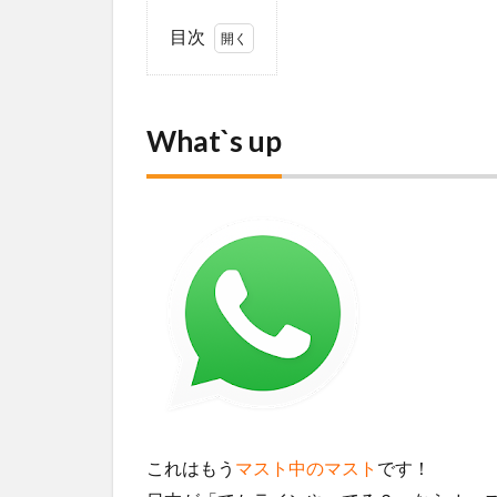
目次
1
What`s
up
What`s up
2
Facebook
メッセンジ
ャー
3
Snapchat
4
オ
ー
ス
ト
ラ
これはもう
マスト中のマスト
です！
リ
ア