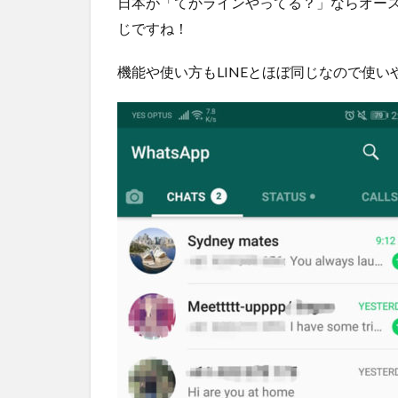
日本が「てかラインやってる？」ならオースト
で
じですね！
使
え
機能や使い方もLINEとほぼ同じなので使い
る
SIM
カ
ー
ド
を
日
本
の
ご
自
宅
に
お
届
け
し
ま