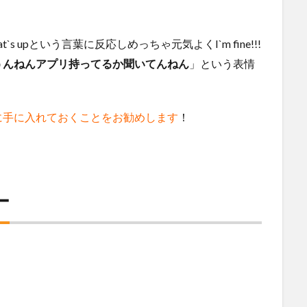
 upという言葉に反応しめっちゃ元気よくI`m fine!!!
うんねんアプリ持ってるか聞いてんねん
」という表情
に手に入れておくことをお勧めします
！
ー