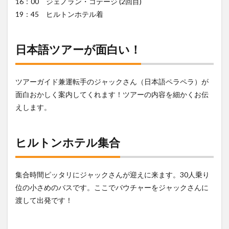
16：00 ジェノラン・コテージ (2回目)
トが
19：45 ヒルトンホテル着
オス
スメ
6
日本語ツアーが面白い！
エコ
ーポ
イン
ト
ツアーガイド兼運転手のジャックさん（日本語ペラペラ）が
(ス
面白おかしく案内してくれます！ツアーの内容を細かくお伝
リー
えします。
シス
ター
ズ)
ヒルトンホテル集合
7
エコ
ーポ
イン
集合時間ピッタリにジャックさんが迎えに来ます。30人乗り
トに
位の小さめのバスです。ここでバウチャーをジャックさんに
着き
まし
渡して出発です！
た！
8