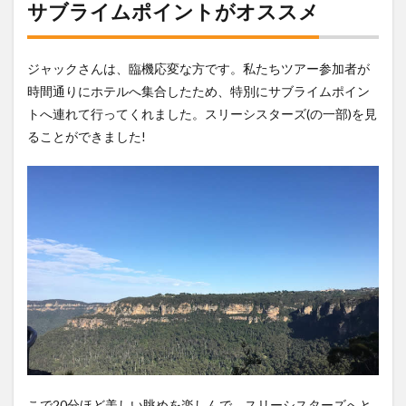
サブライムポイントがオススメ
シー
ニッ
クワ
ール
ジャックさんは、臨機応変な方です。私たちツアー参加者が
ド
時間通りにホテルへ集合したため、特別にサブライムポイン
9
トへ連れて行ってくれました。スリーシスターズ(の一部)を見
ジェ
ることができました!
ノラ
ンコ
テー
ジ
10
ジェ
ノラ
ンケ
ーブ
鍾乳
洞
11
ジェ
ノラ
ンコ
こで20分ほど美しい眺めを楽しんで、スリーシスターズへと