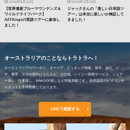
2016年8月16日
2016年5月30日
【世界遺産ブルーマウンテンズ＆
ジャックさんの「楽しい日本語ツ
ワイルドライフパーク】
アー」は本当に楽しいか検証して
AATKingsの英語ツアーに参加し
きました！
ました！
オーストラリアのことならトラトラへ！
オーストラリアのワーホリ、オーペア、ピッキング情報、留学、旅行、ビ
ザ、携帯、スマホ契約はもちろん、その他、シドニー両替サービス、シェア
ー探し、仕事探し、WWOOF探しなど情報満載です。 政府認定のビザコンサ
ルタントも常時勤務しております。
LINEで相談する