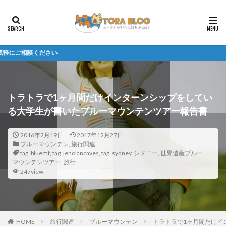
2
トラトラで1ヶ月間だけインターンシップをしてい
る大学生が書いたブルーマウンテンツアー報告書
2016年2月19日
2017年12月27日
ブルーマウンテン
,
旅行関連
tag_bluemt
,
tag_jenolancaves
,
tag_sydney
,
シドニー
,
世界遺産ブルー
マウンテンツアー
,
旅行
247view
HOME
旅行関連
ブルーマウンテン
トラトラで1ヶ月間だけイ