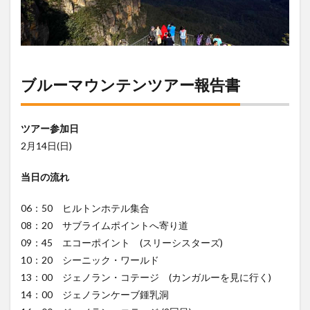
ウン
テン
ツア
ー報
告書
3
ブルーマウンテンツアー報告書
日本
語ツ
アー
が面
ツアー参加日
白
2月14日(日)
い！
4
当日の流れ
ヒル
トン
06：50 ヒルトンホテル集合
ホテ
ル集
08：20 サブライムポイントへ寄り道
合
09：45 エコーポイント (スリーシスターズ)
5
10：20 シーニック・ワールド
サブ
13：00 ジェノラン・コテージ (カンガルーを見に行く)
ライ
14：00 ジェノランケーブ鍾乳洞
ムポ
イン