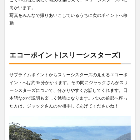
テー
向かいます。
ジ(2
回
写真をみんなで撮りあいこしているうちに次のポイントへ移
目)
動
12
目的
を果
た
し、
エコーポイント(スリーシスターズ)
ヒル
トン
ホテ
サブライムポイントからスリーシスターズの見えるエコーポ
ルへ
イントへは約45分かかります。その間にジャックさんがスリ
13
ーシスターズについて、分かりやすくお話してくれます。日
→ハ
ンタ
本語なので説明も楽しく勉強になります。バスの前部へ座っ
ーバ
た方は、ジャックさんのお相手してあげてくださいね！
レー
ツア
ー報
告書
はこ
ちら