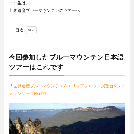
ーン生は、
世界遺産ブルーマウンテンのツアーへ
目次
1
今回
参加
した
今回参加したブルーマウンテン日本語
ブル
ツアーはこれです
ーマ
ウン
テン
日本
「
世界遺産ブルーマウンテン＆エリシアンロック展望台&ジェ
語ツ
アー
ノランケーブ鍾乳洞
」
はこ
れで
す
2
ブル
ーマ