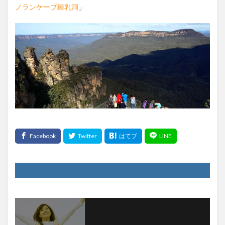
ノランケーブ鍾乳洞
」