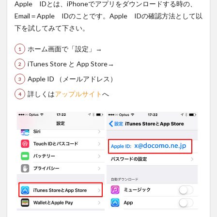
IDの
Apple IDとは、iPhoneでアプリをダウンロードする時の、
パス
Email＝Apple IDのことです。Apple IDの確認方法として以
ワー
下を試してみて下さい。
ドの
確認
方法
ホーム画面で「設定」→
3
iTunes Store と App Store→
解約
Apple ID （メールアドレス）
する
とキ
詳しくは
アップルサイト
へ
ャリ
アメ
ール
は受
け取
れな
い
3.1
フリ
ーメ
ール
へ変
更す