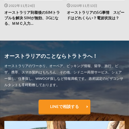
2022年11月24日
2020年11月13日
オーストラリア到着後のSIMトラ
オーストラリアの5G事情 スピー
ブルを解決 SIMが無効、3Gにな
ドはどれくらい？電波状況は？
る、ＭＭＣ入力…
オーストラリアのことならトラトラへ！
オーストラリアのワーホリ、オーペア、ピッキング情報、留学、旅行、ビ
ザ、携帯、スマホ契約はもちろん、その他、シドニー両替サービス、シェア
ー探し、仕事探し、WWOOF探しなど情報満載です。 政府認定のビザコンサ
ルタントも常時勤務しております。
LINEで相談する