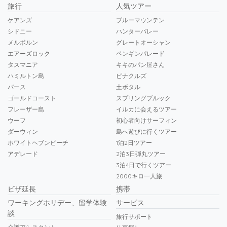
旅行
人気ツアー
ケアンズ
ブルーマウンテン
シドニー
ハンターバレー
メルボルン
グレートオーシャン
エアーズロック
ペンギンパレード
タスマニア
キキのパン屋さん
ハミルトン島
ピナクルズ
パース
土ボタル
ゴールドコースト
スプリングブルック
フレーザー島
イルカに会えるツアー
ウーフ
初心者向けサーフィン
ダーウィン
島へ遊びに行くツアー
ホワイトヘブンビーチ
1泊2日ツアー
アデレード
2泊3日弾丸ツアー
3泊4日で行くツアー
2000キロ一人旅
ビザ延長
携帯
ワーキングホリデー、留学体験
サービス
談
旅行サポート