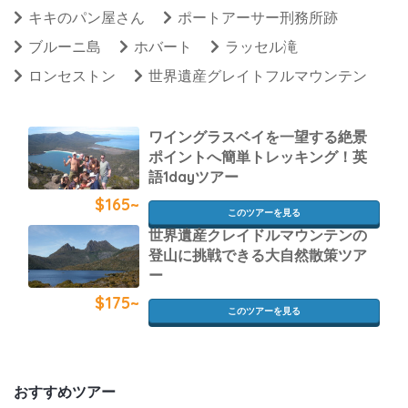
キキのパン屋さん
ポートアーサー刑務所跡
ブルーニ島
ホバート
ラッセル滝
ロンセストン
世界遺産グレイトフルマウンテン
ワイングラスベイを一望する絶景
ポイントへ簡単トレッキング！英
語1dayツアー
$165~
このツアーを見る
世界遺産クレイドルマウンテンの
登山に挑戦できる大自然散策ツア
ー
$175~
このツアーを見る
おすすめツアー