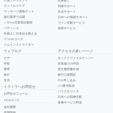
介護アシスタント
仕事探し
チャイルドケア
到着サポート
マッサージ資格ゲット
生活サポート
旅行業界で活躍
日本への帰国サポート
J-Shine児童英語教師
ワイン宅配サービス
パティシエ
両替サービス
外国人に日本語を教える
IT/Webコース
ジムインストラクター
ウェブログ
アクセスの多いページ
ビザ
タックスファイルナンバー
学校
在留届けの申請
携帯
英文履歴書作成
旅行
銀行口座開設
生活
RSA申し込み
USI番号取得
トラトラへお問合せ
バリスタコース
お問合せフォーム
日本への荷物宅配
About US
各種サービス料金
会社概要
採用情報