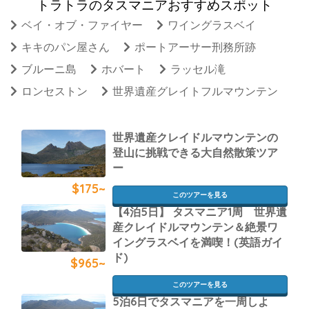
トラトラのタスマニアおすすめスポット
ベイ・オブ・ファイヤー
ワイングラスベイ
キキのパン屋さん
ポートアーサー刑務所跡
ブルーニ島
ホバート
ラッセル滝
ロンセストン
世界遺産グレイトフルマウンテン
世界遺産クレイドルマウンテンの
登山に挑戦できる大自然散策ツア
ー
$175~
このツアーを見る
【4泊5日】 タスマニア1周 世界遺
産クレイドルマウンテン＆絶景ワ
イングラスベイを満喫！(英語ガイ
ド)
$965~
このツアーを見る
5泊6日でタスマニアを一周しよ