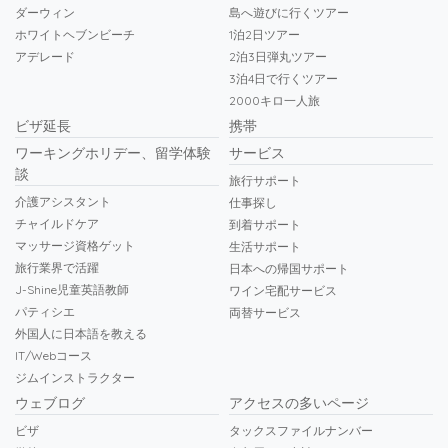
ダーウィン
島へ遊びに行くツアー
ホワイトヘブンビーチ
1泊2日ツアー
アデレード
2泊3日弾丸ツアー
3泊4日で行くツアー
2000キロ一人旅
ビザ延長
携帯
ワーキングホリデー、留学体験
サービス
談
旅行サポート
介護アシスタント
仕事探し
チャイルドケア
到着サポート
マッサージ資格ゲット
生活サポート
旅行業界で活躍
日本への帰国サポート
J-Shine児童英語教師
ワイン宅配サービス
パティシエ
両替サービス
外国人に日本語を教える
IT/Webコース
ジムインストラクター
ウェブログ
アクセスの多いページ
ビザ
タックスファイルナンバー