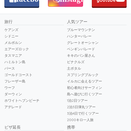
youtube
旅行
人気ツアー
ケアンズ
ブルーマウンテン
シドニー
ハンターバレー
メルボルン
グレートオーシャン
エアーズロック
ペンギンパレード
タスマニア
キキのパン屋さん
ハミルトン島
ピナクルズ
パース
土ボタル
ゴールドコースト
スプリングブルック
フレーザー島
イルカに会えるツアー
ウーフ
初心者向けサーフィン
ダーウィン
島へ遊びに行くツアー
ホワイトヘブンビーチ
1泊2日ツアー
アデレード
2泊3日弾丸ツアー
3泊4日で行くツアー
2000キロ一人旅
ビザ延長
携帯