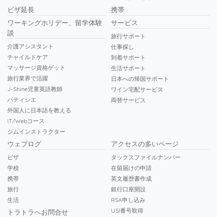
ビザ延長
携帯
ワーキングホリデー、留学体験
サービス
談
旅行サポート
介護アシスタント
仕事探し
チャイルドケア
到着サポート
マッサージ資格ゲット
生活サポート
旅行業界で活躍
日本への帰国サポート
J-Shine児童英語教師
ワイン宅配サービス
パティシエ
両替サービス
外国人に日本語を教える
IT/Webコース
ジムインストラクター
ウェブログ
アクセスの多いページ
ビザ
タックスファイルナンバー
学校
在留届けの申請
携帯
英文履歴書作成
旅行
銀行口座開設
生活
RSA申し込み
USI番号取得
トラトラへお問合せ