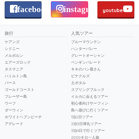
facebook
instagram
youtube
旅行
人気ツアー
ケアンズ
ブルーマウンテン
シドニー
ハンターバレー
メルボルン
グレートオーシャン
エアーズロック
ペンギンパレード
タスマニア
キキのパン屋さん
ハミルトン島
ピナクルズ
パース
土ボタル
ゴールドコースト
スプリングブルック
フレーザー島
イルカに会えるツアー
ウーフ
初心者向けサーフィン
ダーウィン
島へ遊びに行くツアー
ホワイトヘブンビーチ
1泊2日ツアー
アデレード
2泊3日弾丸ツアー
3泊4日で行くツアー
2000キロ一人旅