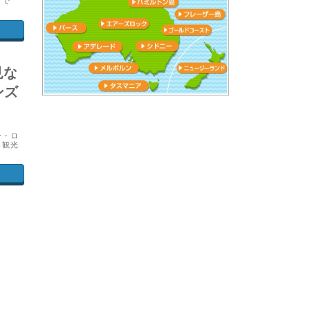
所で
見な
ンズ
ン・ロ
ら観光