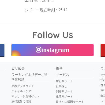
土,日,祝：定休日
シドニー現在時刻：23:42
Follow Us
instagram
ビザ延長
携帯
ウ
ワーキングホリデー、留
サービス
ビ
学体験談
学
旅行サポート
携
介護アシスタント
仕事探し
旅
チャイルドケア
到着サポート
生
マッサージ資格ゲット
生活サポート
ト
旅行業界で活躍
日本への帰国サポート