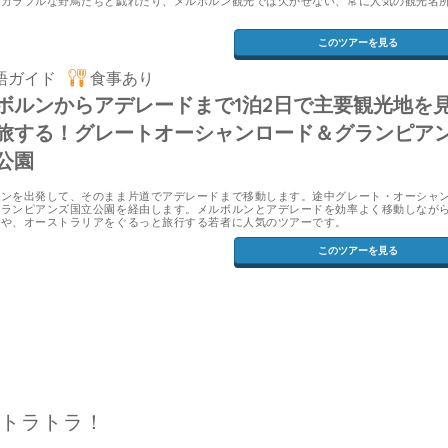
のカラフルな野鳥たちと戯れたり、メルボルン観光では欠かせない、常に人気の観光名
このツアーを見る
語ガイド
食事あり
ボルンからアデレードまで1泊2日で主要観光地を
旅する！グレートオーシャンロード＆グランピア
公園
ルンを出発して、そのまま片道でアデレードまで移動します。途中グレート・オーシャ
グランピアンズ国立公園を経由します。メルボルンとアデレードを効率よく移動しなが
方や、オーストラリアをぐるっと旅行する若者に人気のツアーです。
このツアーを見る
トラトラ！