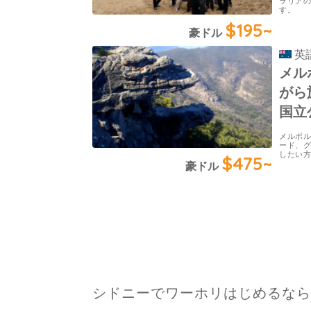
ラリア
す。
$195~
豪ドル
英
メル
がら
国立
メルボ
ード、
したい
$475~
豪ドル
シドニーでワーホリはじめるなら