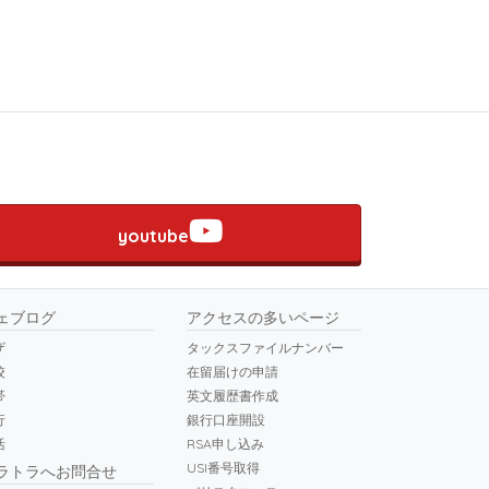
youtube
ェブログ
アクセスの多いページ
ザ
タックスファイルナンバー
校
在留届けの申請
帯
英文履歴書作成
行
銀行口座開設
活
RSA申し込み
USI番号取得
ラトラへお問合せ