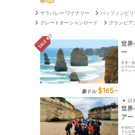
ヤラバレー ワイナリー
パッフィンビリ
グレートオーシャンロード
グランピア
世界
ー
世界一
ルのto
オーシ
$165~
豪ドル
日
世界
アー
全長約2
そんな