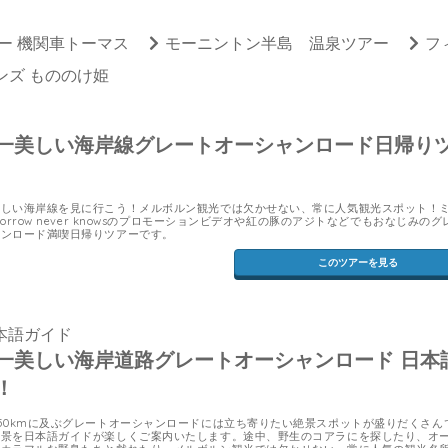
ー 機関車トーマス
モーニントン半島 温泉ツアー
フ
ンズ もののけ姫
一美しい海岸線グレートオーシャンロード日帰り
美しい海岸線を見に行こう！メルボルン観光では欠かせない、常に人気観光スポット！
morrow never knowsのプロモーションビデオや紅の豚のアジトなどでもおなじみのグ
ャンロード満喫日帰りツアーです。
このツアーを見る
本語ガイド
一美しい海岸道路グレートオーシャンロード 日本
！
50kmに及ぶグレートオーシャンロードには立ち寄りたい絶景スポットが盛りだくさん
絶景を日本語ガイドが楽しくご案内いたします。途中、野生のコアラにを探したり、オ