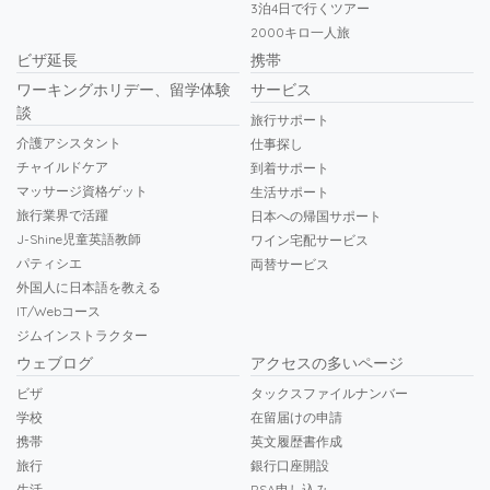
3泊4日で行くツアー
2000キロ一人旅
ビザ延長
携帯
ワーキングホリデー、留学体験
サービス
談
旅行サポート
介護アシスタント
仕事探し
チャイルドケア
到着サポート
マッサージ資格ゲット
生活サポート
旅行業界で活躍
日本への帰国サポート
J-Shine児童英語教師
ワイン宅配サービス
パティシエ
両替サービス
外国人に日本語を教える
IT/Webコース
ジムインストラクター
ウェブログ
アクセスの多いページ
ビザ
タックスファイルナンバー
学校
在留届けの申請
携帯
英文履歴書作成
旅行
銀行口座開設
生活
RSA申し込み