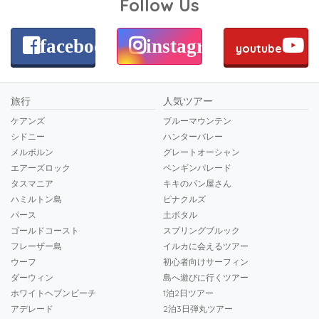
Follow Us
facebook
instagram
youtube
旅行
人気ツアー
ケアンズ
ブルーマウンテン
シドニー
ハンターバレー
メルボルン
グレートオーシャン
エアーズロック
ペンギンパレード
タスマニア
キキのパン屋さん
ハミルトン島
ピナクルズ
パース
土ボタル
ゴールドコースト
スプリングブルック
フレーザー島
イルカに会えるツアー
ウーフ
初心者向けサーフィン
ダーウィン
島へ遊びに行くツアー
ホワイトヘブンビーチ
1泊2日ツアー
アデレード
2泊3日弾丸ツアー