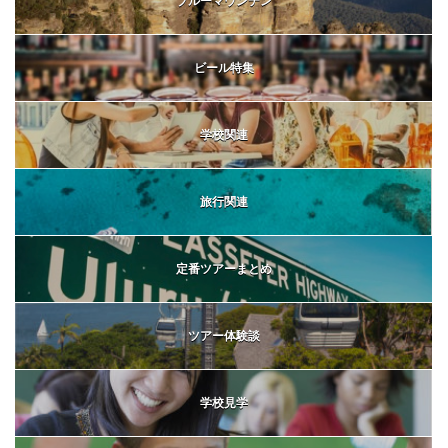
ブルーマウンテン
ビール特集
学校関連
旅行関連
定番ツアーまとめ
ツアー体験談
学校見学