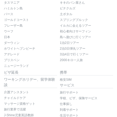
タスマニア
キキのパン屋さん
ハミルトン島
ピナクルズ
パース
土ボタル
ゴールドコースト
スプリングブルック
フレーザー島
イルカに会えるツアー
ウーフ
初心者向けサーフィン
日本
島へ遊びに行くツアー
ダーウィン
1泊2日ツアー
ホワイトヘブンビーチ
2泊3日弾丸ツアー
アデレード
3泊4日で行くツアー
ブリスベン
2000キロ一人旅
ニュージーランド
ビザ延長
携帯
ワーキングホリデー、留学体験
格安SIM
談
サービス
介護アシスタント
旅行サポート
チャイルドケア
学校、ビザ、保険サービス
マッサージ資格ゲット
仕事探し
旅行業界で活躍
到着サポート
J-Shine児童英語教師
生活サポート