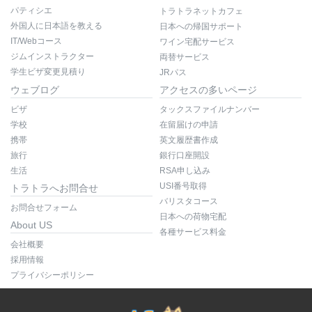
パティシエ
トラトラネットカフェ
外国人に日本語を教える
日本への帰国サポート
IT/Webコース
ワイン宅配サービス
ジムインストラクター
両替サービス
学生ビザ変更見積り
JRパス
ウェブログ
アクセスの多いページ
ビザ
タックスファイルナンバー
学校
在留届けの申請
携帯
英文履歴書作成
旅行
銀行口座開設
生活
RSA申し込み
USI番号取得
トラトラへお問合せ
バリスタコース
お問合せフォーム
日本への荷物宅配
About US
各種サービス料金
会社概要
採用情報
プライバシーポリシー