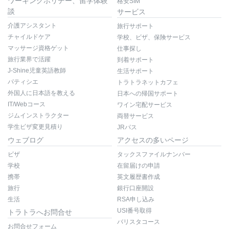
ワーキングホリデー、留学体験
格安SIM
談
サービス
介護アシスタント
旅行サポート
チャイルドケア
学校、ビザ、保険サービス
マッサージ資格ゲット
仕事探し
旅行業界で活躍
到着サポート
J-Shine児童英語教師
生活サポート
パティシエ
トラトラネットカフェ
外国人に日本語を教える
日本への帰国サポート
IT/Webコース
ワイン宅配サービス
ジムインストラクター
両替サービス
学生ビザ変更見積り
JRパス
ウェブログ
アクセスの多いページ
ビザ
タックスファイルナンバー
学校
在留届けの申請
携帯
英文履歴書作成
旅行
銀行口座開設
生活
RSA申し込み
USI番号取得
トラトラへお問合せ
バリスタコース
お問合せフォーム