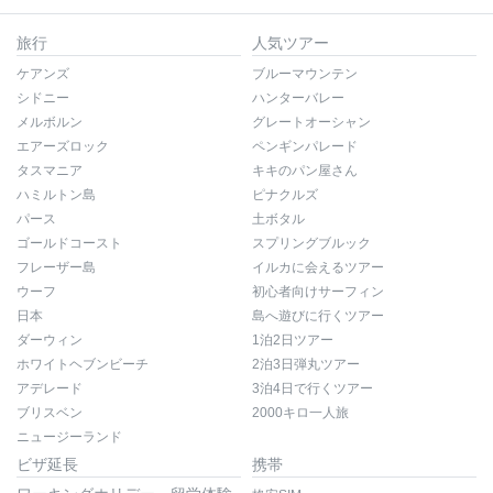
旅行
人気ツアー
ケアンズ
ブルーマウンテン
シドニー
ハンターバレー
メルボルン
グレートオーシャン
エアーズロック
ペンギンパレード
タスマニア
キキのパン屋さん
ハミルトン島
ピナクルズ
パース
土ボタル
ゴールドコースト
スプリングブルック
フレーザー島
イルカに会えるツアー
ウーフ
初心者向けサーフィン
日本
島へ遊びに行くツアー
ダーウィン
1泊2日ツアー
ホワイトヘブンビーチ
2泊3日弾丸ツアー
アデレード
3泊4日で行くツアー
ブリスベン
2000キロ一人旅
ニュージーランド
ビザ延長
携帯