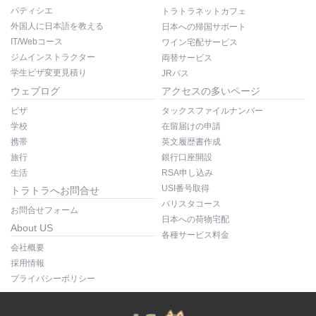
パティシエ
トラトラネットカフェ
外国人に日本語を教える
日本への帰国サポート
IT/Webコース
ワイン宅配サービス
ジムインストラクター
両替サービス
学生ビザ変更見積り
JRパス
ウェブログ
アクセスの多いページ
ビザ
タックスファイルナンバー
学校
在留届けの申請
携帯
英文履歴書作成
旅行
銀行口座開設
生活
RSA申し込み
USI番号取得
トラトラへお問合せ
バリスタコース
お問合せフォーム
日本への荷物宅配
About US
各種サービス料金
会社概要
採用情報
プライバシーポリシー