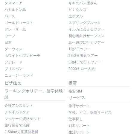
タスマニア
キキのパン屋さん
ハミルトン島
ピナクルズ
パース
土ボタル
ゴールドコースト
スプリングブルック
フレーザー島
イルカに会えるツアー
ウーフ
初心者向けサーフィン
日本
島へ遊びに行くツアー
ダーウィン
1泊2日ツアー
ホワイトヘブンビーチ
2泊3日弾丸ツアー
アデレード
3泊4日で行くツアー
ブリスベン
2000キロ一人旅
ニュージーランド
ビザ延長
携帯
ワーキングホリデー、留学体験
格安SIM
談
サービス
介護アシスタント
旅行サポート
チャイルドケア
学校、ビザ、保険サービス
マッサージ資格ゲット
仕事探し
旅行業界で活躍
到着サポート
J-Shine児童英語教師
生活サポート