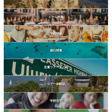
ブルーマウンテン
ビール特集
学校関連
旅行関連
定番ツアーまとめ
ツアー体験談
学校見学