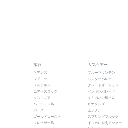
旅行
人気ツアー
ケアンズ
ブルーマウンテン
シドニー
ハンターバレー
メルボルン
グレートオーシャン
エアーズロック
ペンギンパレード
タスマニア
キキのパン屋さん
ハミルトン島
ピナクルズ
パース
土ボタル
ゴールドコースト
スプリングブルック
フレーザー島
イルカに会えるツアー