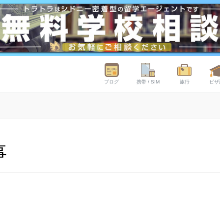
ブログ
携帯 / SIM
旅行
ビザ
事