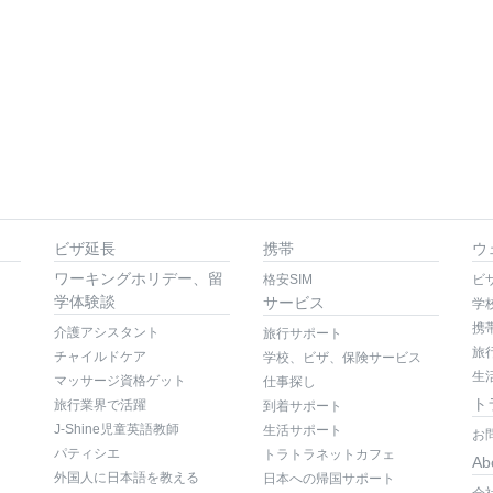
ビザ延長
携帯
ウ
ワーキングホリデー、留
格安SIM
ビ
学体験談
サービス
学
携
介護アシスタント
旅行サポート
旅
チャイルドケア
学校、ビザ、保険サービス
生
マッサージ資格ゲット
仕事探し
ト
旅行業界で活躍
到着サポート
J-Shine児童英語教師
生活サポート
お
パティシエ
トラトラネットカフェ
Ab
外国人に日本語を教える
日本への帰国サポート
会