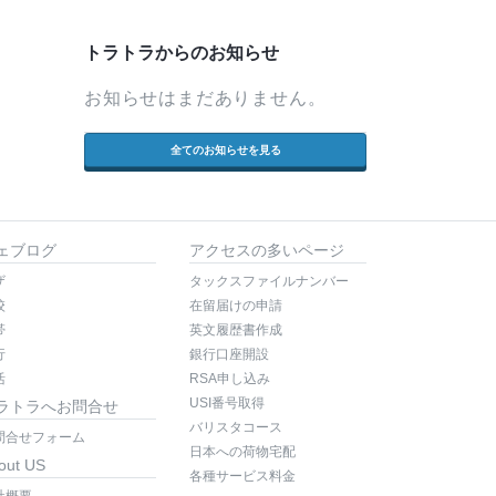
トラトラからのお知らせ
お知らせはまだありません。
全てのお知らせを見る
ェブログ
アクセスの多いページ
ザ
タックスファイルナンバー
校
在留届けの申請
帯
英文履歴書作成
行
銀行口座開設
活
RSA申し込み
USI番号取得
ラトラへお問合せ
バリスタコース
問合せフォーム
日本への荷物宅配
out US
各種サービス料金
社概要