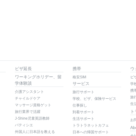
ビザ延長
携帯
ウ
ワーキングホリデー、留
格安SIM
ビ
学体験談
サービス
学
携
介護アシスタント
旅行サポート
旅
チャイルドケア
学校、ビザ、保険サービス
生
マッサージ資格ゲット
仕事探し
ト
旅行業界で活躍
到着サポート
J-Shine児童英語教師
生活サポート
お
パティシエ
トラトラネットカフェ
Ab
外国人に日本語を教える
日本への帰国サポート
会