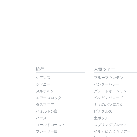
旅行
人気ツアー
ケアンズ
ブルーマウンテン
シドニー
ハンターバレー
メルボルン
グレートオーシャン
エアーズロック
ペンギンパレード
タスマニア
キキのパン屋さん
ハミルトン島
ピナクルズ
パース
土ボタル
ゴールドコースト
スプリングブルック
フレーザー島
イルカに会えるツアー