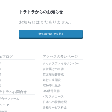
トラトラからのお知らせ
お知らせはまだありません。
全てのお知らせを見る
ェブログ
アクセスの多いページ
ザ
タックスファイルナンバー
校
在留届けの申請
帯
英文履歴書作成
行
銀行口座開設
活
RSA申し込み
USI番号取得
ラトラへお問合せ
バリスタコース
問合せフォーム
日本への荷物宅配
out US
各種サービス料金
社概要