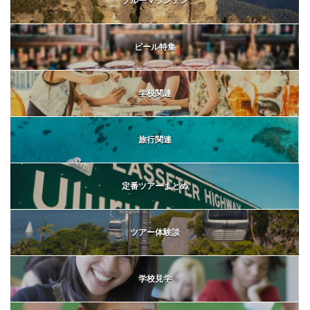
ブルーマウンテン
ビール特集
学校関連
旅行関連
定番ツアーまとめ
ツアー体験談
学校見学