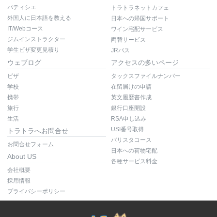
パティシエ
トラトラネットカフェ
外国人に日本語を教える
日本への帰国サポート
IT/Webコース
ワイン宅配サービス
ジムインストラクター
両替サービス
学生ビザ変更見積り
JRパス
ウェブログ
アクセスの多いページ
ビザ
タックスファイルナンバー
学校
在留届けの申請
携帯
英文履歴書作成
旅行
銀行口座開設
生活
RSA申し込み
USI番号取得
トラトラへお問合せ
バリスタコース
お問合せフォーム
日本への荷物宅配
About US
各種サービス料金
会社概要
採用情報
プライバシーポリシー