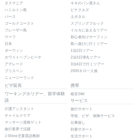
タスマニア
キキのパン屋さん
ハミルトン島
ピナクルズ
パース
土ボタル
ゴールドコースト
スプリングブルック
フレーザー島
イルカに会えるツアー
ウーフ
初心者向けサーフィン
日本
島へ遊びに行くツアー
ダーウィン
1泊2日ツアー
ホワイトヘブンビーチ
2泊3日弾丸ツアー
アデレード
3泊4日で行くツアー
ブリスベン
2000キロ一人旅
ニュージーランド
ビザ延長
携帯
ワーキングホリデー、留学体験
格安SIM
談
サービス
介護アシスタント
旅行サポート
チャイルドケア
学校、ビザ、保険サービス
マッサージ資格ゲット
仕事探し
旅行業界で活躍
到着サポート
J-Shine児童英語教師
生活サポート