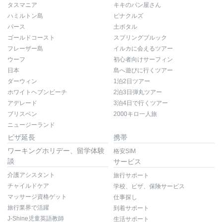
タスマニア
キキのパン屋さん
ハミルトン島
ピナクルズ
パース
土ボタル
ゴールドコースト
スプリングブルック
フレーザー島
イルカに会えるツアー
ウーフ
初心者向けサーフィン
日本
島へ遊びに行くツアー
ダーウィン
1泊2日ツアー
ホワイトヘブンビーチ
2泊3日弾丸ツアー
アデレード
3泊4日で行くツアー
ブリスベン
2000キロ一人旅
ニュージーランド
ビザ延長
携帯
ワーキングホリデー、留学体験
格安SIM
談
サービス
介護アシスタント
旅行サポート
チャイルドケア
学校、ビザ、保険サービス
マッサージ資格ゲット
仕事探し
旅行業界で活躍
到着サポート
J-Shine児童英語教師
生活サポート