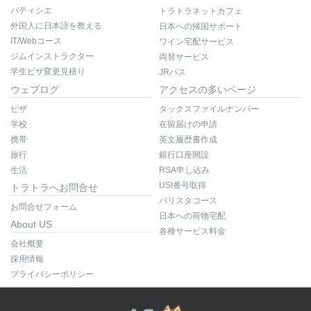
パティシエ
トラトラネットカフェ
外国人に日本語を教える
日本への帰国サポート
IT/Webコース
ワイン宅配サービス
ジムインストラクター
両替サービス
学生ビザ変更見積り
JRパス
ウェブログ
アクセスの多いページ
ビザ
タックスファイルナンバー
学校
在留届けの申請
携帯
英文履歴書作成
旅行
銀行口座開設
生活
RSA申し込み
USI番号取得
トラトラへお問合せ
バリスタコース
お問合せフォーム
日本への荷物宅配
About US
各種サービス料金
会社概要
採用情報
プライバシーポリシー