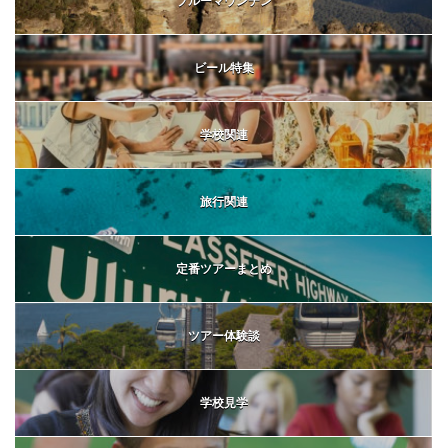
ブルーマウンテン
ビール特集
学校関連
旅行関連
定番ツアーまとめ
ツアー体験談
学校見学