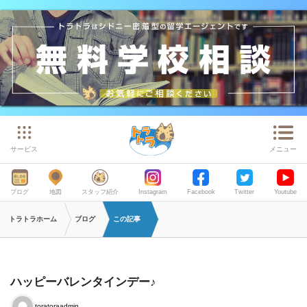
サービス
メニュー
ブログ
地図
スタッフ紹介
Instagram
Facebook
Twitter
Youtube
トラトラホーム
ブログ
この記事
ハッピーバレンタインデー♪
toratoraadmin