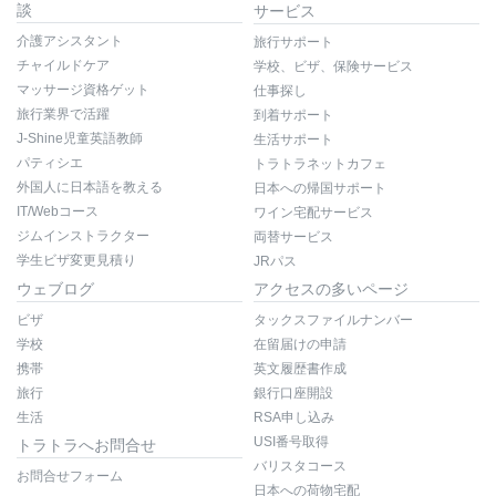
談
サービス
介護アシスタント
旅行サポート
チャイルドケア
学校、ビザ、保険サービス
マッサージ資格ゲット
仕事探し
旅行業界で活躍
到着サポート
J-Shine児童英語教師
生活サポート
パティシエ
トラトラネットカフェ
外国人に日本語を教える
日本への帰国サポート
IT/Webコース
ワイン宅配サービス
ジムインストラクター
両替サービス
学生ビザ変更見積り
JRパス
ウェブログ
アクセスの多いページ
ビザ
タックスファイルナンバー
学校
在留届けの申請
携帯
英文履歴書作成
旅行
銀行口座開設
生活
RSA申し込み
USI番号取得
トラトラへお問合せ
バリスタコース
お問合せフォーム
日本への荷物宅配