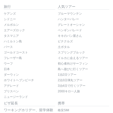
旅行
人気ツアー
ケアンズ
ブルーマウンテン
シドニー
ハンターバレー
メルボルン
グレートオーシャン
エアーズロック
ペンギンパレード
タスマニア
キキのパン屋さん
ハミルトン島
ピナクルズ
パース
土ボタル
ゴールドコースト
スプリングブルック
フレーザー島
イルカに会えるツアー
ウーフ
初心者向けサーフィン
日本
島へ遊びに行くツアー
ダーウィン
1泊2日ツアー
ホワイトヘブンビーチ
2泊3日弾丸ツアー
アデレード
3泊4日で行くツアー
ブリスベン
2000キロ一人旅
ニュージーランド
ビザ延長
携帯
ワーキングホリデー、留学体験
格安SIM