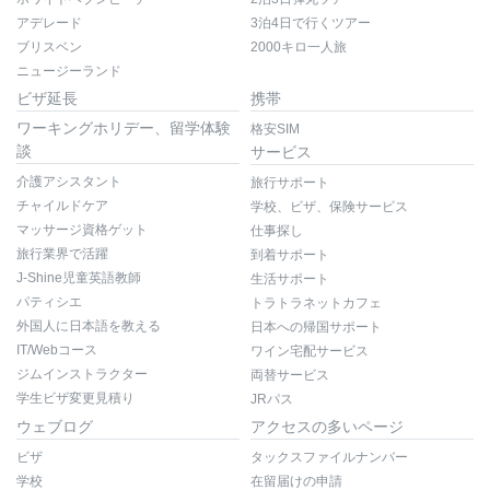
アデレード
3泊4日で行くツアー
ブリスベン
2000キロ一人旅
ニュージーランド
ビザ延長
携帯
ワーキングホリデー、留学体験
格安SIM
談
サービス
介護アシスタント
旅行サポート
チャイルドケア
学校、ビザ、保険サービス
マッサージ資格ゲット
仕事探し
旅行業界で活躍
到着サポート
J-Shine児童英語教師
生活サポート
パティシエ
トラトラネットカフェ
外国人に日本語を教える
日本への帰国サポート
IT/Webコース
ワイン宅配サービス
ジムインストラクター
両替サービス
学生ビザ変更見積り
JRパス
ウェブログ
アクセスの多いページ
ビザ
タックスファイルナンバー
学校
在留届けの申請