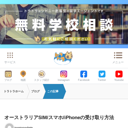
サービス
メニュー
ブログ
地図
スタッフ紹介
Instagram
Facebook
Twitter
Youtube
トラトラホーム
ブログ
この記事
オーストラリアSIM/スマホ/iPhoneの受け取り方法
toratoraadmin