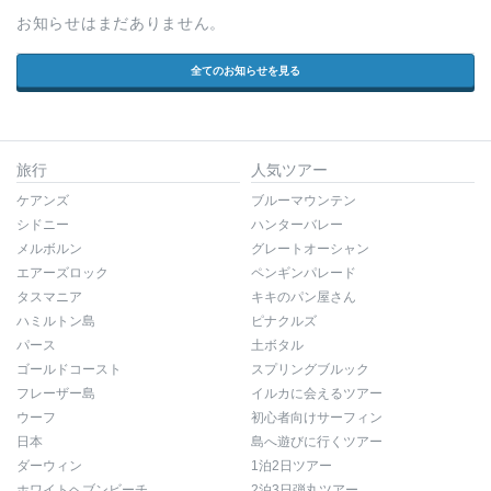
お知らせはまだありません。
全てのお知らせを見る
旅行
人気ツアー
ケアンズ
ブルーマウンテン
シドニー
ハンターバレー
メルボルン
グレートオーシャン
エアーズロック
ペンギンパレード
タスマニア
キキのパン屋さん
ハミルトン島
ピナクルズ
パース
土ボタル
ゴールドコースト
スプリングブルック
フレーザー島
イルカに会えるツアー
ウーフ
初心者向けサーフィン
日本
島へ遊びに行くツアー
ダーウィン
1泊2日ツアー
ホワイトヘブンビーチ
2泊3日弾丸ツアー