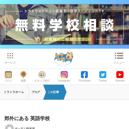
サービス
メニュー
ブログ
地図
スタッフ紹介
Instagram
Facebook
Twitter
Youtube
トラトラホーム
ブログ
この記事
郊外にある 英語学校
ガッデム特派員