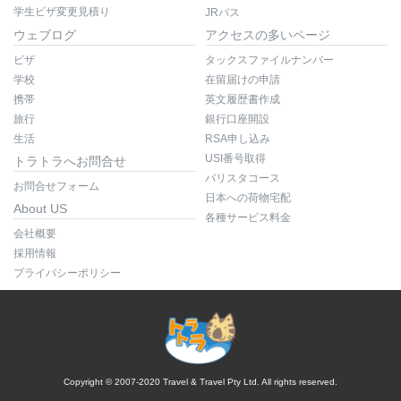
学生ビザ変更見積り
JRパス
ウェブログ
アクセスの多いページ
ビザ
タックスファイルナンバー
学校
在留届けの申請
携帯
英文履歴書作成
旅行
銀行口座開設
生活
RSA申し込み
USI番号取得
トラトラへお問合せ
バリスタコース
お問合せフォーム
日本への荷物宅配
About US
各種サービス料金
会社概要
採用情報
プライバシーポリシー
Copyright © 2007-2020 Travel & Travel Pty Ltd. All rights reserved.