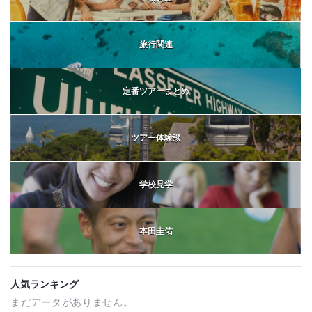
旅行関連
定番ツアーまとめ
ツアー体験談
学校見学
本田圭佑
人気ランキング
まだデータがありません。