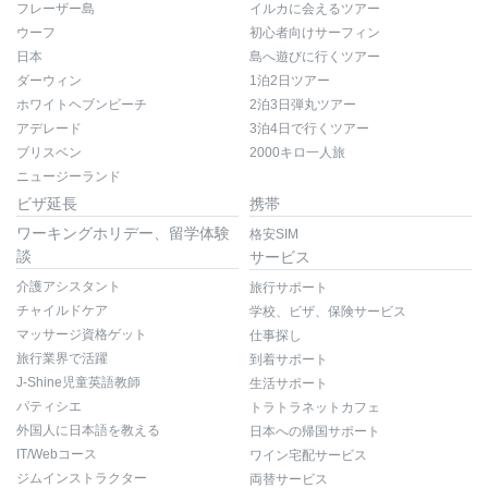
フレーザー島
イルカに会えるツアー
ウーフ
初心者向けサーフィン
日本
島へ遊びに行くツアー
ダーウィン
1泊2日ツアー
ホワイトヘブンビーチ
2泊3日弾丸ツアー
アデレード
3泊4日で行くツアー
ブリスベン
2000キロ一人旅
ニュージーランド
ビザ延長
携帯
ワーキングホリデー、留学体験
格安SIM
談
サービス
介護アシスタント
旅行サポート
チャイルドケア
学校、ビザ、保険サービス
マッサージ資格ゲット
仕事探し
旅行業界で活躍
到着サポート
J-Shine児童英語教師
生活サポート
パティシエ
トラトラネットカフェ
外国人に日本語を教える
日本への帰国サポート
IT/Webコース
ワイン宅配サービス
ジムインストラクター
両替サービス