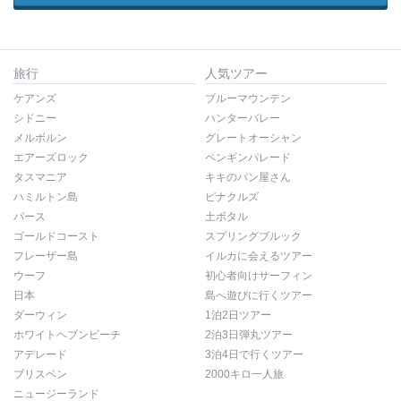
旅行
人気ツアー
ケアンズ
ブルーマウンテン
シドニー
ハンターバレー
メルボルン
グレートオーシャン
エアーズロック
ペンギンパレード
タスマニア
キキのパン屋さん
ハミルトン島
ピナクルズ
パース
土ボタル
ゴールドコースト
スプリングブルック
フレーザー島
イルカに会えるツアー
ウーフ
初心者向けサーフィン
日本
島へ遊びに行くツアー
ダーウィン
1泊2日ツアー
ホワイトヘブンビーチ
2泊3日弾丸ツアー
アデレード
3泊4日で行くツアー
ブリスベン
2000キロ一人旅
ニュージーランド