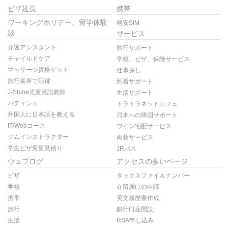
ビザ延長
携帯
ワーキングホリデー、留学体験
格安SIM
談
サービス
介護アシスタント
旅行サポート
チャイルドケア
学校、ビザ、保険サービス
マッサージ資格ゲット
仕事探し
旅行業界で活躍
到着サポート
J-Shine児童英語教師
生活サポート
パティシエ
トラトラネットカフェ
外国人に日本語を教える
日本への帰国サポート
IT/Webコース
ワイン宅配サービス
ジムインストラクター
両替サービス
学生ビザ変更見積り
JRパス
ウェブログ
アクセスの多いページ
ビザ
タックスファイルナンバー
学校
在留届けの申請
携帯
英文履歴書作成
旅行
銀行口座開設
生活
RSA申し込み