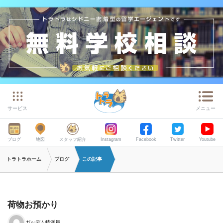
サービス
メニュー
ブログ
地図
スタッフ紹介
Instagram
Facebook
Twitter
Youtube
トラトラホーム
ブログ
この記事
荷物お預かり
ガッデム特派員