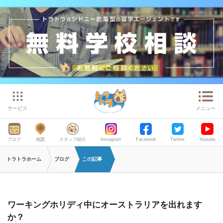
サービス
メニュー
ブログ
地図
スタッフ紹介
Instagram
Facebook
Twitter
Youtube
トラトラホーム
ブログ
この記事
ワーキングホリディ中にオーストラリアを出れます
か？