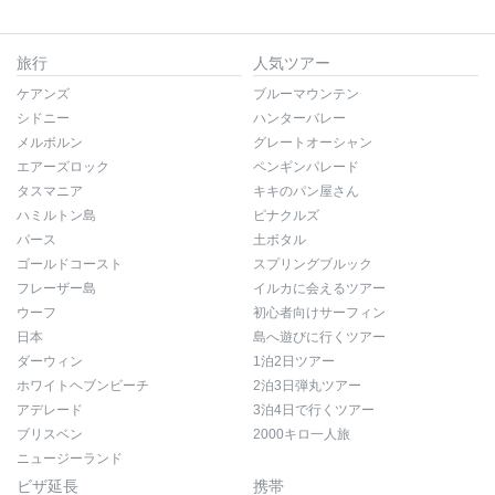
旅行
人気ツアー
ケアンズ
ブルーマウンテン
シドニー
ハンターバレー
メルボルン
グレートオーシャン
エアーズロック
ペンギンパレード
タスマニア
キキのパン屋さん
ハミルトン島
ピナクルズ
パース
土ボタル
ゴールドコースト
スプリングブルック
フレーザー島
イルカに会えるツアー
ウーフ
初心者向けサーフィン
日本
島へ遊びに行くツアー
ダーウィン
1泊2日ツアー
ホワイトヘブンビーチ
2泊3日弾丸ツアー
アデレード
3泊4日で行くツアー
ブリスベン
2000キロ一人旅
ニュージーランド
ビザ延長
携帯