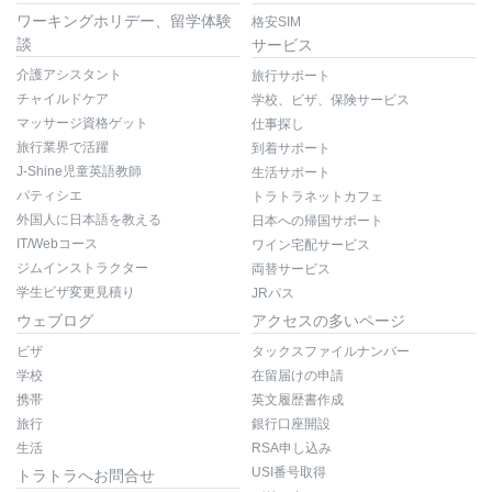
ワーキングホリデー、留学体験
格安SIM
談
サービス
介護アシスタント
旅行サポート
チャイルドケア
学校、ビザ、保険サービス
マッサージ資格ゲット
仕事探し
旅行業界で活躍
到着サポート
J-Shine児童英語教師
生活サポート
パティシエ
トラトラネットカフェ
外国人に日本語を教える
日本への帰国サポート
IT/Webコース
ワイン宅配サービス
ジムインストラクター
両替サービス
学生ビザ変更見積り
JRパス
ウェブログ
アクセスの多いページ
ビザ
タックスファイルナンバー
学校
在留届けの申請
携帯
英文履歴書作成
旅行
銀行口座開設
生活
RSA申し込み
USI番号取得
トラトラへお問合せ