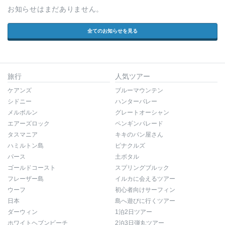
お知らせはまだありません。
全てのお知らせを見る
旅行
人気ツアー
ケアンズ
ブルーマウンテン
シドニー
ハンターバレー
メルボルン
グレートオーシャン
エアーズロック
ペンギンパレード
タスマニア
キキのパン屋さん
ハミルトン島
ピナクルズ
パース
土ボタル
ゴールドコースト
スプリングブルック
フレーザー島
イルカに会えるツアー
ウーフ
初心者向けサーフィン
日本
島へ遊びに行くツアー
ダーウィン
1泊2日ツアー
ホワイトヘブンビーチ
2泊3日弾丸ツアー