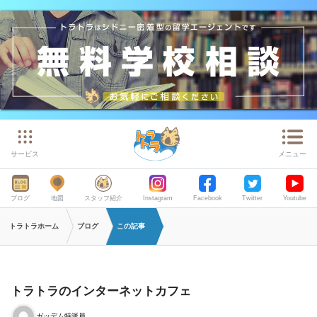
サービス
メニュー
ブログ
地図
スタッフ紹介
Instagram
Facebook
Twitter
Youtube
トラトラホーム
ブログ
この記事
トラトラのインターネットカフェ
ガッデム特派員