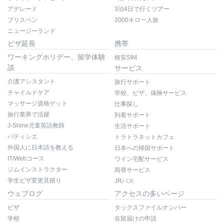
アデレード
3泊4日で行くツアー
ブリスベン
2000キロ一人旅
ニュージーランド
ビザ延長
携帯
ワーキングホリデー、留学体験
格安SIM
談
サービス
介護アシスタント
旅行サポート
チャイルドケア
学校、ビザ、保険サービス
マッサージ資格ゲット
仕事探し
旅行業界で活躍
到着サポート
J-Shine児童英語教師
生活サポート
パティシエ
トラトラネットカフェ
外国人に日本語を教える
日本への帰国サポート
IT/Webコース
ワイン宅配サービス
ジムインストラクター
両替サービス
学生ビザ変更見積り
JRパス
ウェブログ
アクセスの多いページ
ビザ
タックスファイルナンバー
学校
在留届けの申請