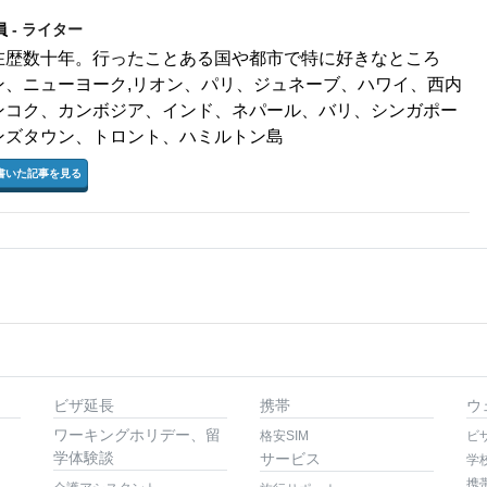
員
- ライター
在歴数十年。行ったことある国や都市で特に好きなところ
ン、ニューヨーク,リオン、パリ、ジュネーブ、ハワイ、西内
ンコク、カンボジア、インド、ネパール、バリ、シンガポー
ンズタウン、トロント、ハミルトン島
書いた記事を見る
ビザ延長
携帯
ウ
ワーキングホリデー、留
格安SIM
ビ
学体験談
サービス
学
携