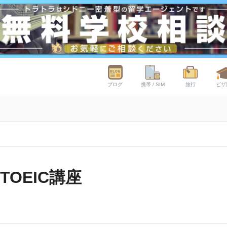
ブログ
携帯 / SIM
旅行
ビザ
OEIC講座