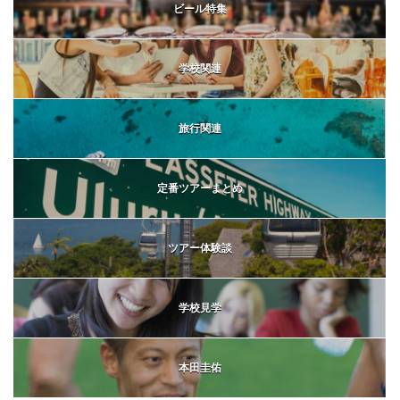
ビール特集
学校関連
旅行関連
定番ツアーまとめ
ツアー体験談
学校見学
本田圭佑