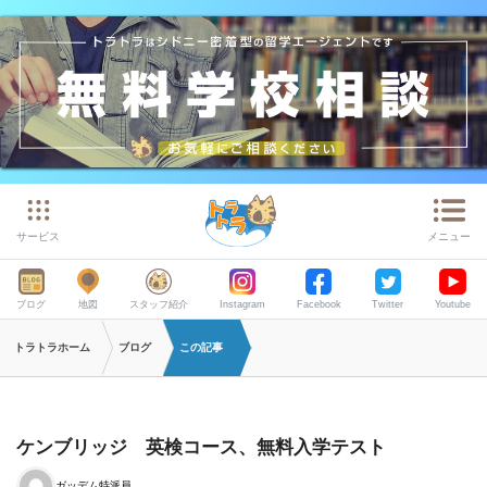
サービス
メニュー
ブログ
地図
スタッフ紹介
Instagram
Facebook
Twitter
Youtube
トラトラホーム
ブログ
この記事
ケンブリッジ 英検コース、無料入学テスト
ガッデム特派員