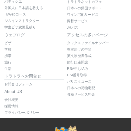
パティシエ
トラトラネットカフェ
外国人に日本語を教える
日本への帰国サポート
IT/Webコース
ワイン宅配サービス
ジムインストラクター
両替サービス
学生ビザ変更見積り
JRパス
ウェブログ
アクセスの多いページ
ビザ
タックスファイルナンバー
学校
在留届けの申請
携帯
英文履歴書作成
旅行
銀行口座開設
生活
RSA申し込み
USI番号取得
トラトラへお問合せ
バリスタコース
お問合せフォーム
日本への荷物宅配
About US
各種サービス料金
会社概要
採用情報
プライバシーポリシー