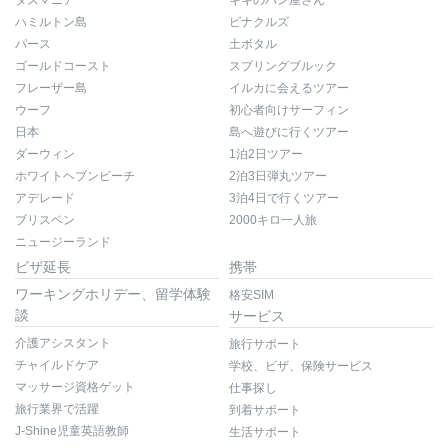
ハミルトン島
ピナクルズ
パース
土ボタル
ゴールドコースト
スプリングブルック
フレーザー島
イルカに会えるツアー
ウーフ
初心者向けサーフィン
日本
島へ遊びに行くツアー
ダーウィン
1泊2日ツアー
ホワイトヘブンビーチ
2泊3日弾丸ツアー
アデレード
3泊4日で行くツアー
ブリスベン
2000キロ一人旅
ニュージーランド
ビザ延長
携帯
ワーキングホリデー、留学体験
格安SIM
談
サービス
介護アシスタント
旅行サポート
チャイルドケア
学校、ビザ、保険サービス
マッサージ資格ゲット
仕事探し
旅行業界で活躍
到着サポート
J-Shine児童英語教師
生活サポート