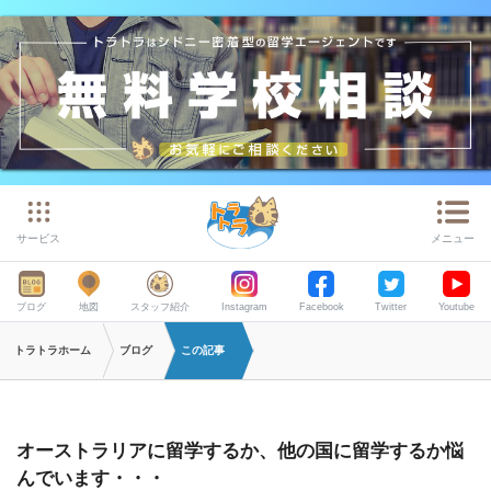
サービス
メニュー
ブログ
地図
スタッフ紹介
Instagram
Facebook
Twitter
Youtube
トラトラホーム
ブログ
この記事
オーストラリアに留学するか、他の国に留学するか悩
んでいます・・・