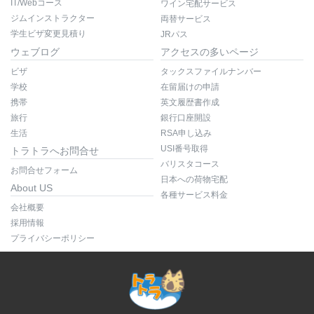
IT/Webコース
ワイン宅配サービス
ジムインストラクター
両替サービス
学生ビザ変更見積り
JRパス
ウェブログ
アクセスの多いページ
ビザ
タックスファイルナンバー
学校
在留届けの申請
携帯
英文履歴書作成
旅行
銀行口座開設
生活
RSA申し込み
USI番号取得
トラトラへお問合せ
バリスタコース
お問合せフォーム
日本への荷物宅配
About US
各種サービス料金
会社概要
採用情報
プライバシーポリシー