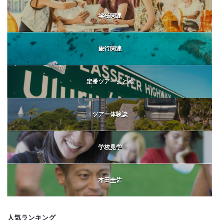
学校関連
旅行関連
定番ツアーまとめ
ツアー体験談
学校見学
本田圭佑
人気ランキング