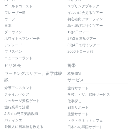
ゴールドコースト
スプリングブルック
フレーザー島
イルカに会えるツアー
ウーフ
初心者向けサーフィン
日本
島へ遊びに行くツアー
ダーウィン
1泊2日ツアー
ホワイトヘブンビーチ
2泊3日弾丸ツアー
アデレード
3泊4日で行くツアー
ブリスベン
2000キロ一人旅
ニュージーランド
ビザ延長
携帯
ワーキングホリデー、留学体験
格安SIM
談
サービス
介護アシスタント
旅行サポート
チャイルドケア
学校、ビザ、保険サービス
マッサージ資格ゲット
仕事探し
旅行業界で活躍
到着サポート
J-Shine児童英語教師
生活サポート
パティシエ
トラトラネットカフェ
外国人に日本語を教える
日本への帰国サポート