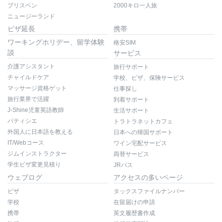
ブリスベン
2000キロ一人旅
ニュージーランド
ビザ延長
携帯
ワーキングホリデー、留学体験
格安SIM
談
サービス
介護アシスタント
旅行サポート
チャイルドケア
学校、ビザ、保険サービス
マッサージ資格ゲット
仕事探し
旅行業界で活躍
到着サポート
J-Shine児童英語教師
生活サポート
パティシエ
トラトラネットカフェ
外国人に日本語を教える
日本への帰国サポート
IT/Webコース
ワイン宅配サービス
ジムインストラクター
両替サービス
学生ビザ変更見積り
JRパス
ウェブログ
アクセスの多いページ
ビザ
タックスファイルナンバー
学校
在留届けの申請
携帯
英文履歴書作成