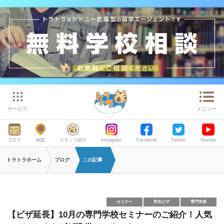
サービス
メニュー
ブログ
地図
スタッフ紹介
Instagram
Facebook
Twitter
Youtube
トラトラホーム
ブログ
この記事
セミナー
学生ビザ
専門学校
【ビザ延長】10月の専門学校セミナーのご紹介！人気