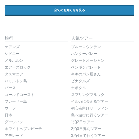
全てのお知らせを見る
旅行
人気ツアー
ケアンズ
ブルーマウンテン
シドニー
ハンターバレー
メルボルン
グレートオーシャン
エアーズロック
ペンギンパレード
タスマニア
キキのパン屋さん
ハミルトン島
ピナクルズ
パース
土ボタル
ゴールドコースト
スプリングブルック
フレーザー島
イルカに会えるツアー
ウーフ
初心者向けサーフィン
日本
島へ遊びに行くツアー
ダーウィン
1泊2日ツアー
ホワイトヘブンビーチ
2泊3日弾丸ツアー
アデレード
3泊4日で行くツアー