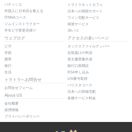
パティシエ
トラトラネットカフェ
外国人に日本語を教える
日本への帰国サポート
IT/Webコース
ワイン宅配サービス
ジムインストラクター
両替サービス
学生ビザ変更見積り
JRパス
ウェブログ
アクセスの多いページ
ビザ
タックスファイルナンバー
学校
在留届けの申請
携帯
英文履歴書作成
旅行
銀行口座開設
生活
RSA申し込み
USI番号取得
トラトラへお問合せ
バリスタコース
お問合せフォーム
日本への荷物宅配
About US
各種サービス料金
会社概要
採用情報
プライバシーポリシー