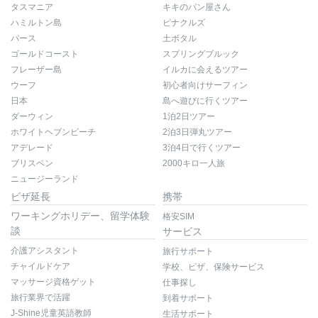
タスマニア
キキのパン屋さん
ハミルトン島
ピナクルズ
パース
土ボタル
ゴールドコースト
スプリングブルック
フレーザー島
イルカに会えるツアー
ウーフ
初心者向けサーフィン
日本
島へ遊びに行くツアー
ダーウィン
1泊2日ツアー
ホワイトヘブンビーチ
2泊3日弾丸ツアー
アデレード
3泊4日で行くツアー
ブリスベン
2000キロ一人旅
ニュージーランド
ビザ延長
携帯
ワーキングホリデー、留学体験
格安SIM
談
サービス
介護アシスタント
旅行サポート
チャイルドケア
学校、ビザ、保険サービス
マッサージ資格ゲット
仕事探し
旅行業界で活躍
到着サポート
J-Shine児童英語教師
生活サポート