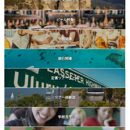
ブルーマウンテン
ビール特集
学校関連
旅行関連
定番ツアーまとめ
ツアー体験談
学校見学