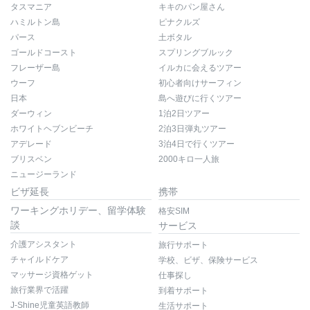
タスマニア
キキのパン屋さん
ハミルトン島
ピナクルズ
パース
土ボタル
ゴールドコースト
スプリングブルック
フレーザー島
イルカに会えるツアー
ウーフ
初心者向けサーフィン
日本
島へ遊びに行くツアー
ダーウィン
1泊2日ツアー
ホワイトヘブンビーチ
2泊3日弾丸ツアー
アデレード
3泊4日で行くツアー
ブリスベン
2000キロ一人旅
ニュージーランド
ビザ延長
携帯
ワーキングホリデー、留学体験
格安SIM
談
サービス
介護アシスタント
旅行サポート
チャイルドケア
学校、ビザ、保険サービス
マッサージ資格ゲット
仕事探し
旅行業界で活躍
到着サポート
J-Shine児童英語教師
生活サポート