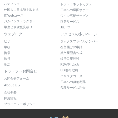
パティシエ
トラトラネットカフェ
外国人に日本語を教える
日本への帰国サポート
IT/Webコース
ワイン宅配サービス
ジムインストラクター
両替サービス
学生ビザ変更見積り
JRパス
ウェブログ
アクセスの多いページ
ビザ
タックスファイルナンバー
学校
在留届けの申請
携帯
英文履歴書作成
旅行
銀行口座開設
生活
RSA申し込み
USI番号取得
トラトラへお問合せ
バリスタコース
お問合せフォーム
日本への荷物宅配
About US
各種サービス料金
会社概要
採用情報
プライバシーポリシー