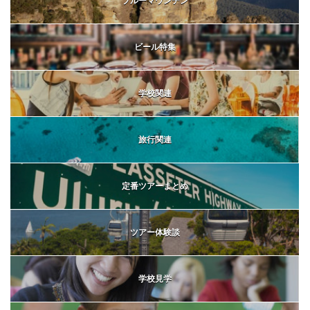
ブルーマウンテン
ビール特集
学校関連
旅行関連
定番ツアーまとめ
ツアー体験談
学校見学