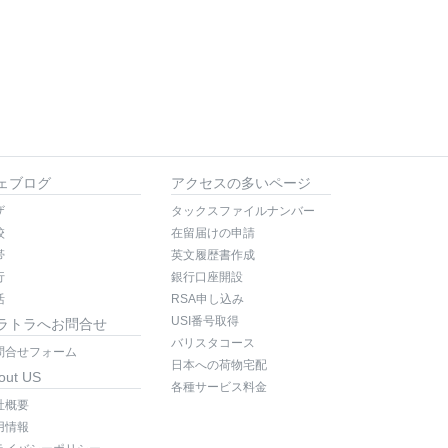
ェブログ
アクセスの多いページ
ザ
タックスファイルナンバー
校
在留届けの申請
帯
英文履歴書作成
行
銀行口座開設
活
RSA申し込み
USI番号取得
ラトラへお問合せ
バリスタコース
問合せフォーム
日本への荷物宅配
out US
各種サービス料金
社概要
用情報