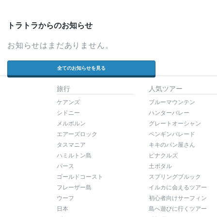
トラトラからのお知らせ
お知らせはまだありません。
全てのお知らせを見る
旅行
人気ツアー
ケアンズ
ブルーマウンテン
シドニー
ハンターバレー
メルボルン
グレートオーシャン
エアーズロック
ペンギンパレード
タスマニア
キキのパン屋さん
ハミルトン島
ピナクルズ
パース
土ボタル
ゴールドコースト
スプリングブルック
フレーザー島
イルカに会えるツアー
ウーフ
初心者向けサーフィン
日本
島へ遊びに行くツアー