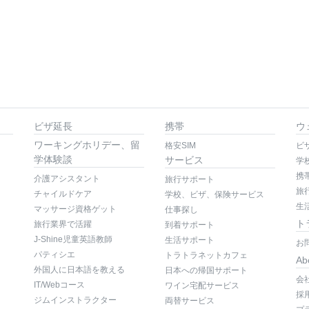
ビザ延長
携帯
ウ
ワーキングホリデー、留
格安SIM
ビ
学体験談
サービス
学
携
介護アシスタント
旅行サポート
旅
チャイルドケア
学校、ビザ、保険サービス
生
マッサージ資格ゲット
仕事探し
ト
旅行業界で活躍
到着サポート
J-Shine児童英語教師
生活サポート
お
パティシエ
トラトラネットカフェ
Ab
外国人に日本語を教える
日本への帰国サポート
会
IT/Webコース
ワイン宅配サービス
採
ジムインストラクター
両替サービス