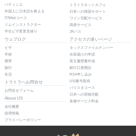
パティシエ
トラトラネットカフェ
外国人に日本語を教える
日本への帰国サポート
IT/Webコース
ワイン宅配サービス
ジムインストラクター
両替サービス
学生ビザ変更見積り
JRパス
ウェブログ
アクセスの多いページ
ビザ
タックスファイルナンバー
学校
在留届けの申請
携帯
英文履歴書作成
旅行
銀行口座開設
生活
RSA申し込み
USI番号取得
トラトラへお問合せ
バリスタコース
お問合せフォーム
日本への荷物宅配
About US
各種サービス料金
会社概要
採用情報
プライバシーポリシー