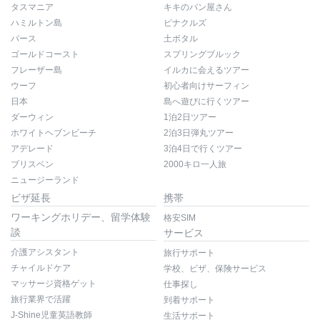
タスマニア
キキのパン屋さん
ハミルトン島
ピナクルズ
パース
土ボタル
ゴールドコースト
スプリングブルック
フレーザー島
イルカに会えるツアー
ウーフ
初心者向けサーフィン
日本
島へ遊びに行くツアー
ダーウィン
1泊2日ツアー
ホワイトヘブンビーチ
2泊3日弾丸ツアー
アデレード
3泊4日で行くツアー
ブリスベン
2000キロ一人旅
ニュージーランド
ビザ延長
携帯
ワーキングホリデー、留学体験
格安SIM
談
サービス
介護アシスタント
旅行サポート
チャイルドケア
学校、ビザ、保険サービス
マッサージ資格ゲット
仕事探し
旅行業界で活躍
到着サポート
J-Shine児童英語教師
生活サポート