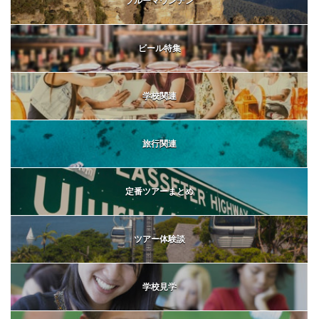
ブルーマウンテン
ビール特集
学校関連
旅行関連
定番ツアーまとめ
ツアー体験談
学校見学