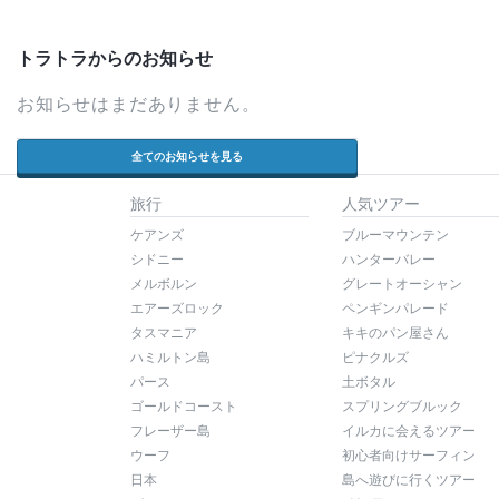
トラトラからのお知らせ
お知らせはまだありません。
全てのお知らせを見る
旅行
人気ツアー
ケアンズ
ブルーマウンテン
シドニー
ハンターバレー
メルボルン
グレートオーシャン
エアーズロック
ペンギンパレード
タスマニア
キキのパン屋さん
ハミルトン島
ピナクルズ
パース
土ボタル
ゴールドコースト
スプリングブルック
フレーザー島
イルカに会えるツアー
ウーフ
初心者向けサーフィン
日本
島へ遊びに行くツアー