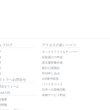
ェブログ
アクセスの多いページ
ザ
タックスファイルナンバー
校
在留届けの申請
帯
英文履歴書作成
行
銀行口座開設
活
RSA申し込み
USI番号取得
ラトラへお問合せ
バリスタコース
問合せフォーム
日本への荷物宅配
out US
各種サービス料金
社概要
用情報