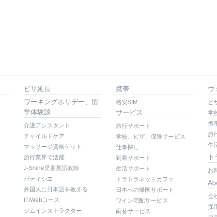
ビザ延長
携帯
ウ
ワーキングホリデー、留
格安SIM
ビ
学体験談
サービス
学
携
介護アシスタント
旅行サポート
旅
チャイルドケア
学校、ビザ、保険サービス
生
マッサージ資格ゲット
仕事探し
ト
旅行業界で活躍
到着サポート
J-Shine児童英語教師
生活サポート
お
パティシエ
トラトラネットカフェ
Ab
外国人に日本語を教える
日本への帰国サポート
会
IT/Webコース
ワイン宅配サービス
採
ジムインストラクター
両替サービス