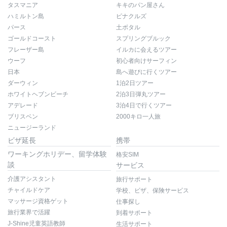
タスマニア
キキのパン屋さん
ハミルトン島
ピナクルズ
パース
土ボタル
ゴールドコースト
スプリングブルック
フレーザー島
イルカに会えるツアー
ウーフ
初心者向けサーフィン
日本
島へ遊びに行くツアー
ダーウィン
1泊2日ツアー
ホワイトヘブンビーチ
2泊3日弾丸ツアー
アデレード
3泊4日で行くツアー
ブリスベン
2000キロ一人旅
ニュージーランド
ビザ延長
携帯
ワーキングホリデー、留学体験
格安SIM
談
サービス
介護アシスタント
旅行サポート
チャイルドケア
学校、ビザ、保険サービス
マッサージ資格ゲット
仕事探し
旅行業界で活躍
到着サポート
J-Shine児童英語教師
生活サポート