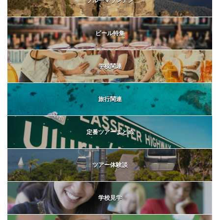
ブルーマウンテン
ビール特集
学校関連
旅行関連
定番ツアーまとめ
ツアー体験談
学校見学