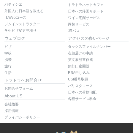
パティシエ
トラトラネットカフェ
外国人に日本語を教える
日本への帰国サポート
IT/Webコース
ワイン宅配サービス
ジムインストラクター
両替サービス
学生ビザ変更見積り
JRパス
ウェブログ
アクセスの多いページ
ビザ
タックスファイルナンバー
学校
在留届けの申請
携帯
英文履歴書作成
旅行
銀行口座開設
生活
RSA申し込み
USI番号取得
トラトラへお問合せ
バリスタコース
お問合せフォーム
日本への荷物宅配
About US
各種サービス料金
会社概要
採用情報
プライバシーポリシー