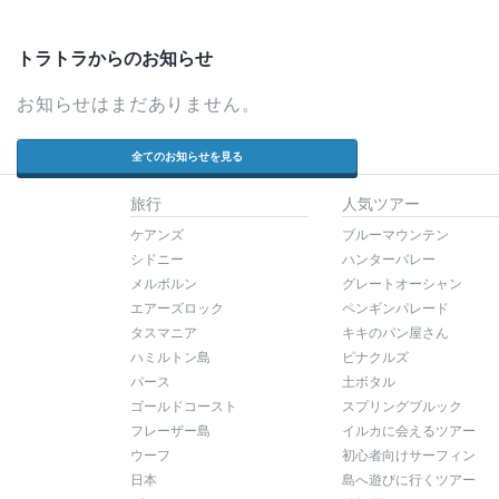
トラトラからのお知らせ
お知らせはまだありません。
全てのお知らせを見る
旅行
人気ツアー
ケアンズ
ブルーマウンテン
シドニー
ハンターバレー
メルボルン
グレートオーシャン
エアーズロック
ペンギンパレード
タスマニア
キキのパン屋さん
ハミルトン島
ピナクルズ
パース
土ボタル
ゴールドコースト
スプリングブルック
フレーザー島
イルカに会えるツアー
ウーフ
初心者向けサーフィン
日本
島へ遊びに行くツアー