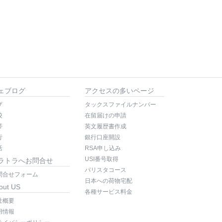
ェブログ
アクセスの多いページ
ザ
タックスファイルナンバー
校
在留届けの申請
帯
英文履歴書作成
行
銀行口座開設
活
RSA申し込み
USI番号取得
ラトラへお問合せ
バリスタコース
問合せフォーム
日本への荷物宅配
out US
各種サービス料金
社概要
用情報