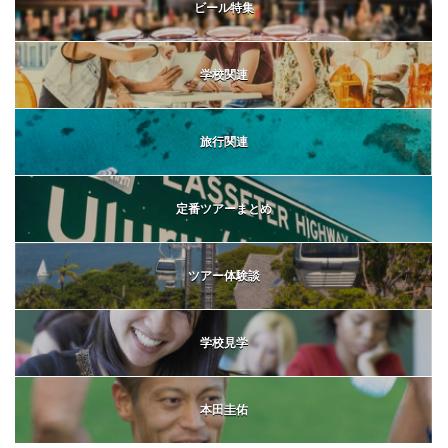
ビール特集
学校関連
旅行関連
定番ツアーまとめ
ツアー体験談
学校見学
本田圭佑