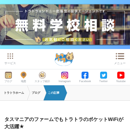
サービス
メニュー
ブログ
地図
スタッフ紹介
Instagram
Facebook
Twitter
Youtube
トラトラホーム
ブログ
この記事
タスマニアのファームでもトラトラのポケットWiFiが
大活躍★