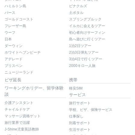
ハミルトン島
ピナクルズ
パース
土ボタル
ゴールドコースト
スプリングブルック
フレーザー島
イルカに会えるツアー
ウーフ
初心者向けサーフィン
日本
島へ遊びに行くツアー
ダーウィン
1泊2日ツアー
ホワイトヘブンビーチ
2泊3日弾丸ツアー
アデレード
3泊4日で行くツアー
ブリスベン
2000キロ一人旅
ニュージーランド
ビザ延長
携帯
ワーキングホリデー、留学体験
格安SIM
談
サービス
介護アシスタント
旅行サポート
チャイルドケア
学校、ビザ、保険サービス
マッサージ資格ゲット
仕事探し
旅行業界で活躍
到着サポート
J-Shine児童英語教師
生活サポート