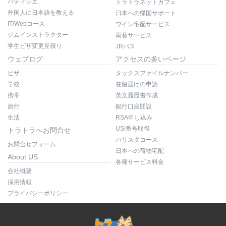
パティシエ
トラトラネットカフェ
外国人に日本語を教える
日本への帰国サポート
IT/Webコース
ワイン宅配サービス
ジムインストラクター
両替サービス
学生ビザ変更見積り
JRパス
ウェブログ
アクセスの多いページ
ビザ
タックスファイルナンバー
学校
在留届けの申請
携帯
英文履歴書作成
旅行
銀行口座開設
生活
RSA申し込み
USI番号取得
トラトラへお問合せ
バリスタコース
お問合せフォーム
日本への荷物宅配
About US
各種サービス料金
会社概要
採用情報
プライバシーポリシー