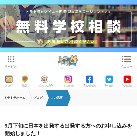
サービス
メニュー
ブログ
地図
スタッフ紹介
Instagram
Facebook
Twitter
Youtube
トラトラホーム
ブログ
この記事
9月下旬に日本を出発する出発する方へのお申し込みを
開始しました！