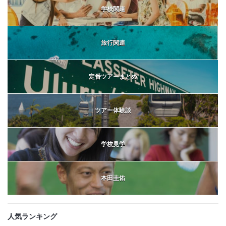
学校関連
旅行関連
定番ツアーまとめ
ツアー体験談
学校見学
本田圭佑
人気ランキング