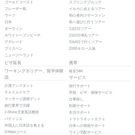
ゴールドコースト
スプリングブルック
フレーザー島
イルカに会えるツアー
ウーフ
初心者向けサーフィン
日本
島へ遊びに行くツアー
ダーウィン
1泊2日ツアー
ホワイトヘブンビーチ
2泊3日弾丸ツアー
アデレード
3泊4日で行くツアー
ブリスベン
2000キロ一人旅
ニュージーランド
ビザ延長
携帯
ワーキングホリデー、留学体験
格安SIM
談
サービス
介護アシスタント
旅行サポート
チャイルドケア
学校、ビザ、保険サービス
マッサージ資格ゲット
仕事探し
旅行業界で活躍
到着サポート
J-Shine児童英語教師
生活サポート
パティシエ
トラトラネットカフェ
外国人に日本語を教える
日本への帰国サポート
IT/Webコース
ワイン宅配サービス