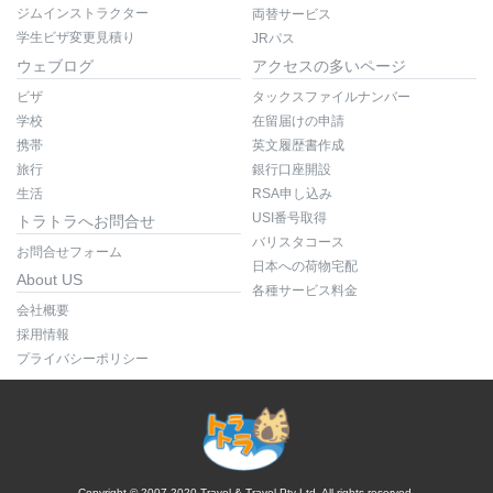
ジムインストラクター
両替サービス
学生ビザ変更見積り
JRパス
ウェブログ
アクセスの多いページ
ビザ
タックスファイルナンバー
学校
在留届けの申請
携帯
英文履歴書作成
旅行
銀行口座開設
生活
RSA申し込み
USI番号取得
トラトラへお問合せ
バリスタコース
お問合せフォーム
日本への荷物宅配
About US
各種サービス料金
会社概要
採用情報
プライバシーポリシー
Copyright © 2007-2020 Travel & Travel Pty Ltd. All rights reserved.