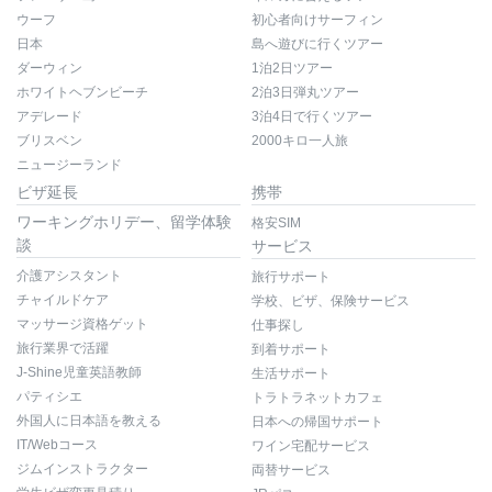
ウーフ
初心者向けサーフィン
日本
島へ遊びに行くツアー
ダーウィン
1泊2日ツアー
ホワイトヘブンビーチ
2泊3日弾丸ツアー
アデレード
3泊4日で行くツアー
ブリスベン
2000キロ一人旅
ニュージーランド
ビザ延長
携帯
ワーキングホリデー、留学体験
格安SIM
談
サービス
介護アシスタント
旅行サポート
チャイルドケア
学校、ビザ、保険サービス
マッサージ資格ゲット
仕事探し
旅行業界で活躍
到着サポート
J-Shine児童英語教師
生活サポート
パティシエ
トラトラネットカフェ
外国人に日本語を教える
日本への帰国サポート
IT/Webコース
ワイン宅配サービス
ジムインストラクター
両替サービス