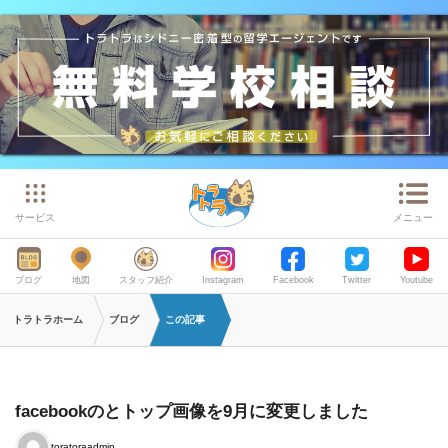
サービス
メニュー
ブログ
地図
スタッフ紹介
Instagram
Facebook
Twitter
Youtube
トラトラホーム
ブログ
この記事
facebookのとトップ画像を9月に変更しました
toratoraadmin