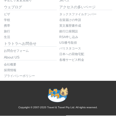
学生ビザ変更見積り
JRパス
ウェブログ
アクセスの多いページ
ビザ
タックスファイルナンバー
学校
在留届けの申請
携帯
英文履歴書作成
旅行
銀行口座開設
生活
RSA申し込み
USI番号取得
トラトラへお問合せ
バリスタコース
お問合せフォーム
日本への荷物宅配
About US
各種サービス料金
会社概要
採用情報
プライバシーポリシー
Copyright © 2007-2020 Travel & Travel Pty Ltd. All rights reserved.