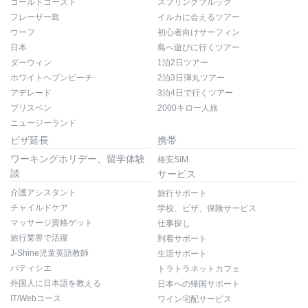
ゴールドコースト
スプリングブルック
フレーザー島
イルカに会えるツアー
ウーフ
初心者向けサーフィン
日本
島へ遊びに行くツアー
ダーウィン
1泊2日ツアー
ホワイトヘブンビーチ
2泊3日弾丸ツアー
アデレード
3泊4日で行くツアー
ブリスベン
2000キロ一人旅
ニュージーランド
ビザ延長
携帯
ワーキングホリデー、留学体験
格安SIM
談
サービス
介護アシスタント
旅行サポート
チャイルドケア
学校、ビザ、保険サービス
マッサージ資格ゲット
仕事探し
旅行業界で活躍
到着サポート
J-Shine児童英語教師
生活サポート
パティシエ
トラトラネットカフェ
外国人に日本語を教える
日本への帰国サポート
IT/Webコース
ワイン宅配サービス