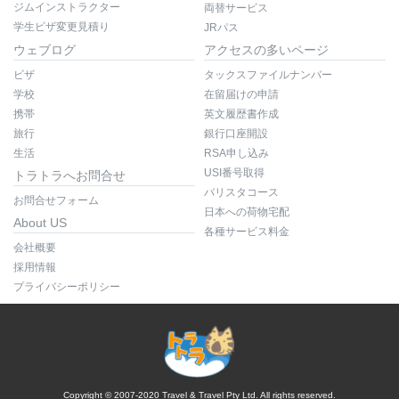
ジムインストラクター
両替サービス
学生ビザ変更見積り
JRパス
ウェブログ
アクセスの多いページ
ビザ
タックスファイルナンバー
学校
在留届けの申請
携帯
英文履歴書作成
旅行
銀行口座開設
生活
RSA申し込み
USI番号取得
トラトラへお問合せ
バリスタコース
お問合せフォーム
日本への荷物宅配
About US
各種サービス料金
会社概要
採用情報
プライバシーポリシー
Copyright © 2007-2020 Travel & Travel Pty Ltd. All rights reserved.