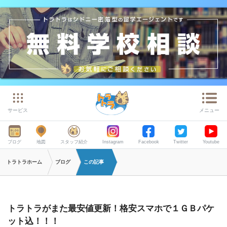
サービス
メニュー
ブログ
地図
スタッフ紹介
Instagram
Facebook
Twitter
Youtube
トラトラホーム
ブログ
この記事
トラトラがまた最安値更新！格安スマホで１ＧＢパケ
ット込！！！