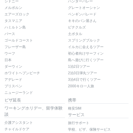
シドニー
ハンターバレー
メルボルン
グレートオーシャン
エアーズロック
ペンギンパレード
タスマニア
キキのパン屋さん
ハミルトン島
ピナクルズ
パース
土ボタル
ゴールドコースト
スプリングブルック
フレーザー島
イルカに会えるツアー
ウーフ
初心者向けサーフィン
日本
島へ遊びに行くツアー
ダーウィン
1泊2日ツアー
ホワイトヘブンビーチ
2泊3日弾丸ツアー
アデレード
3泊4日で行くツアー
ブリスベン
2000キロ一人旅
ニュージーランド
ビザ延長
携帯
ワーキングホリデー、留学体験
格安SIM
談
サービス
介護アシスタント
旅行サポート
チャイルドケア
学校、ビザ、保険サービス