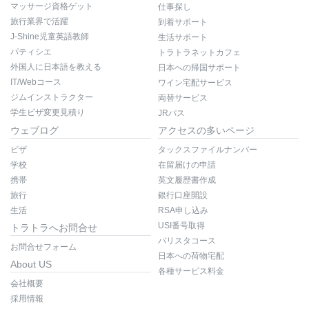
マッサージ資格ゲット
仕事探し
旅行業界で活躍
到着サポート
J-Shine児童英語教師
生活サポート
パティシエ
トラトラネットカフェ
外国人に日本語を教える
日本への帰国サポート
IT/Webコース
ワイン宅配サービス
ジムインストラクター
両替サービス
学生ビザ変更見積り
JRパス
ウェブログ
アクセスの多いページ
ビザ
タックスファイルナンバー
学校
在留届けの申請
携帯
英文履歴書作成
旅行
銀行口座開設
生活
RSA申し込み
USI番号取得
トラトラへお問合せ
バリスタコース
お問合せフォーム
日本への荷物宅配
About US
各種サービス料金
会社概要
採用情報