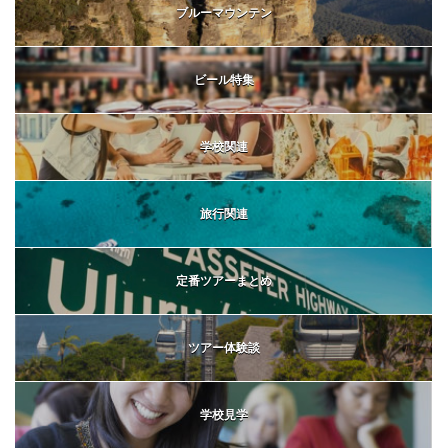
ブルーマウンテン
ビール特集
学校関連
旅行関連
定番ツアーまとめ
ツアー体験談
学校見学